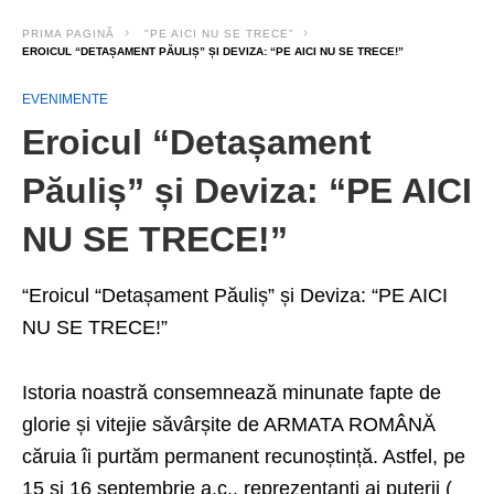
PRIMA PAGINĂ
"PE AICI NU SE TRECE”
EROICUL “DETAȘAMENT PĂULIȘ” ȘI DEVIZA: “PE AICI NU SE TRECE!”
EVENIMENTE
Eroicul “Detașament
Păuliș” și Deviza: “PE AICI
NU SE TRECE!”
“Eroicul “Detașament Păuliș” și Deviza: “PE AICI
NU SE TRECE!”
Istoria noastră consemnează minunate fapte de
glorie și vitejie săvârșite de ARMATA ROMÂNĂ
căruia îi purtăm permanent recunoștință. Astfel, pe
15 și 16 septembrie a.c., reprezentanți ai puterii (