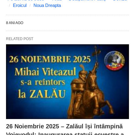
Eroicul
Noua Dreapta
8 ANI AGO
RELATED POST
26 Noiembrie 2025 – Zalăul își întâmpină
Voievodul: Inaugurarea statuii ecvestre a