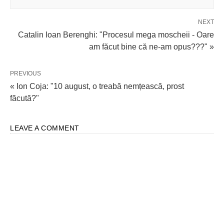
NEXT
Catalin Ioan Berenghi: "Procesul mega moscheii - Oare
am făcut bine că ne-am opus???" »
PREVIOUS
« Ion Coja: "10 august, o treabă nemțească, prost
făcută?"
LEAVE A COMMENT