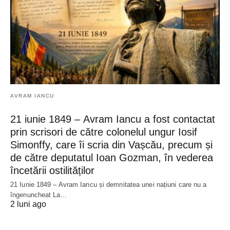
AVRAM IANCU
21 iunie 1849 – Avram Iancu a fost contactat
prin scrisori de către colonelul ungur Iosif
Simonffy, care îi scria din Vașcău, precum și
de către deputatul Ioan Gozman, în vederea
încetării ostilităților
21 Iunie 1849 – Avram Iancu și demnitatea unei națiuni care nu a
îngenuncheat La…
2 luni ago