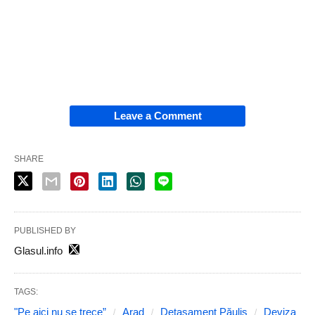
Leave a Comment
SHARE
PUBLISHED BY
Glasul.info
TAGS:
"Pe aici nu se trece”
Arad
Detașament Păuliș
Deviza