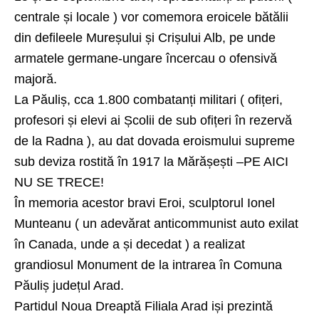
centrale și locale ) vor comemora eroicele bătălii
din defileele Mureșului și Crișului Alb, pe unde
armatele germane-ungare încercau o ofensivă
majoră.
La Păuliș, cca 1.800 combatanți militari ( ofițeri,
profesori și elevi ai Școlii de sub ofițeri în rezervă
de la Radna ), au dat dovada eroismului supreme
sub deviza rostită în 1917 la Mărășești –PE AICI
NU SE TRECE!
În memoria acestor bravi Eroi, sculptorul Ionel
Munteanu ( un adevărat anticommunist auto exilat
în Canada, unde a și decedat ) a realizat
grandiosul Monument de la intrarea în Comuna
Păuliș județul Arad.
Partidul Noua Dreaptă Filiala Arad iși prezintă