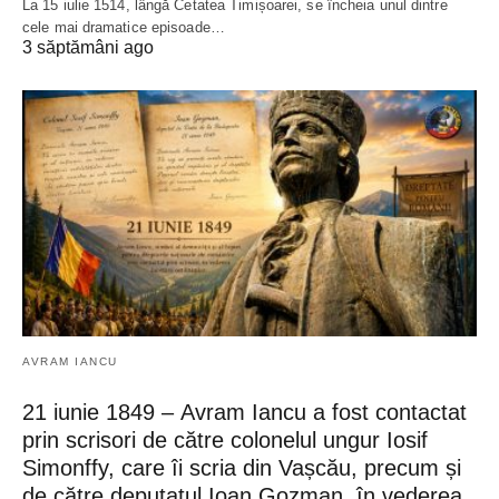
La 15 iulie 1514, lângă Cetatea Timișoarei, se încheia unul dintre
cele mai dramatice episoade…
3 săptămâni ago
AVRAM IANCU
21 iunie 1849 – Avram Iancu a fost contactat
prin scrisori de către colonelul ungur Iosif
Simonffy, care îi scria din Vașcău, precum și
de către deputatul Ioan Gozman, în vederea