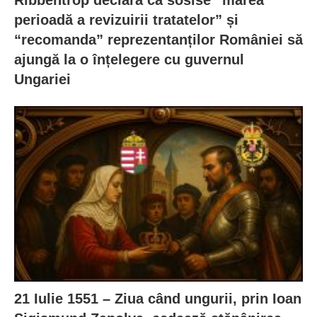
perioadă a revizuirii tratatelor” și
“recomanda” reprezentanților României să
ajungă la o înțelegere cu guvernul
Ungariei
21 Iulie 1551 – Ziua când ungurii, prin Ioan