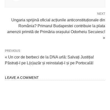
NEXT
Ungaria sprijină oficial acțiunile anticonstituționale din
România? Primarul Budapestei contribuie la plata
amenzii primită de Primăria orașului Odorheiu Secuiesc!
»
PREVIOUS
« Un cor de berbeci de la DNA urlă: Salvați Justiția!
Păstrați-l pe L(o)azăr și reinstalați-l și pe Portocală!
LEAVE A COMMENT