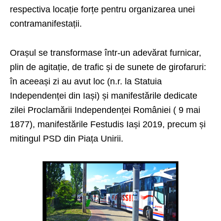
respectiva locație forțe pentru organizarea unei
contramanifestații.
Orașul se transformase într-un adevărat furnicar,
plin de agitație, de trafic și de sunete de girofaruri:
în aceeași zi au avut loc (n.r. la Statuia
Independenței din Iași) și manifestările dedicate
zilei Proclamării Independenței României ( 9 mai
1877), manifestările Festudis Iași 2019, precum și
mitingul PSD din Piața Unirii.