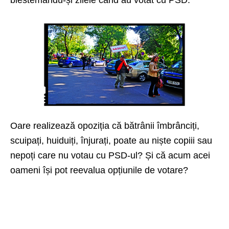
blestemându-și zilele când au votat cu PSD.
Oare realizează opoziția că bătrânii îmbrânciți,
scuipați, huiduiți, înjurați, poate au niște copiii sau
nepoți care nu votau cu PSD-ul? Și că acum acei
oameni își pot reevalua opțiunile de votare?