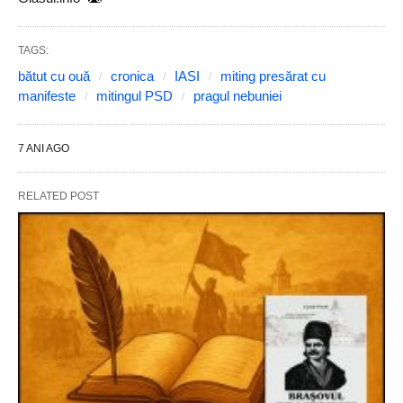
TAGS:
bătut cu ouă
cronica
IASI
miting presărat cu
manifeste
mitingul PSD
pragul nebuniei
7 ANI AGO
RELATED POST