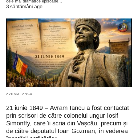
cele mai dramatice episoade…
3 săptămâni ago
AVRAM IANCU
21 iunie 1849 – Avram Iancu a fost contactat
prin scrisori de către colonelul ungur Iosif
Simonffy, care îi scria din Vașcău, precum și
de către deputatul Ioan Gozman, în vederea