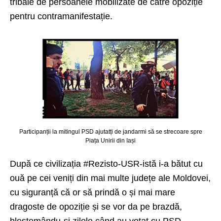
tribale de persoanele mobilizate de către opoziție
pentru contramanifestație.
Participanții la mitingul PSD ajutatți de jandarmi să se strecoare spre
Piața Unirii din Iași
După ce civilizația #Rezisto-USR-istă i-a bătut cu
ouă pe cei veniți din mai multe județe ale Moldovei,
cu siguranță că or să prindă o și mai mare
dragoste de opoziție și se vor da pe brazdă,