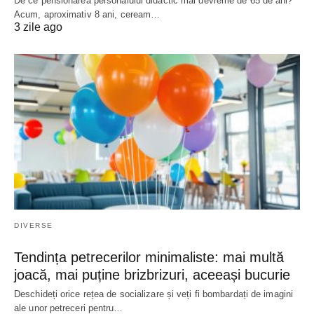
De ce pensionarea personalului didactic mai devreme de 65 de ani?
Acum, aproximativ 8 ani, ceream…
3 zile ago
DIVERSE
Tendința petrecerilor minimaliste: mai multă
joacă, mai puține brizbrizuri, aceeași bucurie
Deschideți orice rețea de socializare și veți fi bombardați de imagini
ale unor petreceri pentru…