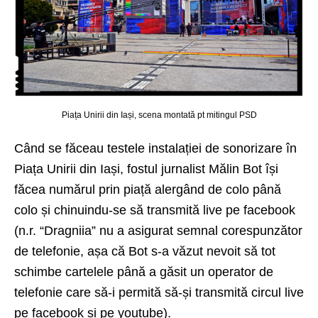
Piața Unirii din Iași, scena montată pt mitingul PSD
Când se făceau testele instalației de sonorizare în
Piața Unirii din Iași, fostul jurnalist Mălin Bot își
făcea numărul prin piață alergând de colo până
colo și chinuindu-se să transmită live pe facebook
(n.r. “Dragniia” nu a asigurat semnal corespunzător
de telefonie, așa că Bot s-a văzut nevoit să tot
schimbe cartelele până a găsit un operator de
telefonie care să-i permită să-și transmită circul live
pe facebook și pe youtube).