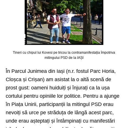
Tineri cu chipul lui Kovesi pe tricou la contramanifestația împotriva
mitingului PSD de la IAȘI
În Parcul Junimea din Iași (n.r. fostul Parc Horia,
Cloșca și Crișan) am asistat la o altă scenă de
prost gust: oameni huiduiți și înjurați ca la ușa
cortului pentru opiniile lor politice. Pentru a ajunge
în Piața Unirii, participanții la mitingul PSD erau
nevoiți să urce pe străduța de lângă acest parc,
unde erau așteptați și întâmpinați cu manifestări