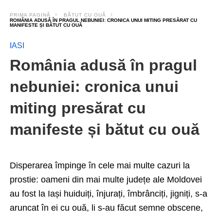
PRIMA PAGINĂ
BĂTUT CU OUĂ
ROMÂNIA ADUSĂ ÎN PRAGUL NEBUNIEI: CRONICA UNUI MITING PRESĂRAT CU
MANIFESTE ȘI BĂTUT CU OUĂ
IASI
România adusă în pragul
nebuniei: cronica unui
miting presărat cu
manifeste și bătut cu ouă
Disperarea împinge în cele mai multe cazuri la
prostie: oameni din mai multe județe ale Moldovei
au fost la Iași huiduiți, înjurați, îmbrânciți, jigniți, s-a
aruncat în ei cu ouă, li s-au făcut semne obscene,