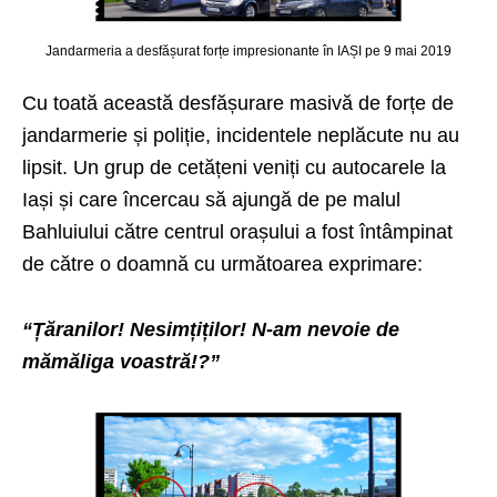
Jandarmeria a desfășurat forțe impresionante în IAȘI pe 9 mai 2019
Cu toată această desfășurare masivă de forțe de
jandarmerie și poliție, incidentele neplăcute nu au
lipsit. Un grup de cetățeni veniți cu autocarele la
Iași și care încercau să ajungă de pe malul
Bahluiului către centrul orașului a fost întâmpinat
de către o doamnă cu următoarea exprimare:
“Țăranilor! Nesimțiților! N-am nevoie de
mămăliga voastră!?”