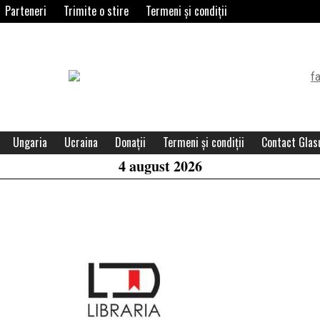
Parteneri
Trimite o stire
Termeni și condiții
Header
Widget
Area
Ungaria
Ucraina
Donații
Termeni și condiții
Contact Glasu
4 august 2026