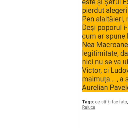
este și Șeful E
pierdut alegeri
Pen alaltăieri,
Deși poporul i
cum ar spune I
Nea Macroane, 
legitimitate, d
nici nu se va u
Victor, ci Ludo
maimuța… , a 
Aurelian Pave
Tags:
ce să-ți fac fato
Raluca