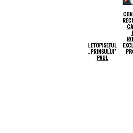
CON
REC
CA
RO
LETOPISEȚUL
EXCL
„PRINSULUI”
PR
PAUL