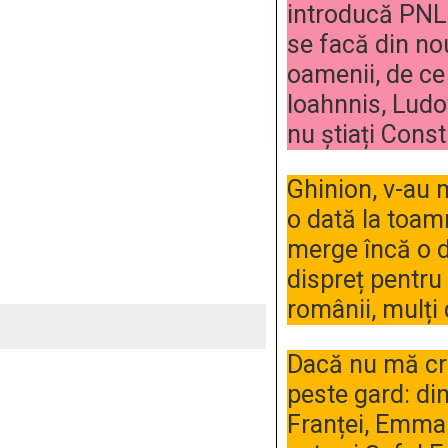
introducă PNL
se facă din nou
oamenii, de ce 
Ioahnnis, Ludo
nu știați Const
Ghinion, v-au m
o dată la toam
merge încă o 
dispreț pentru
românii, mulți 
Dacă nu mă cre
peste gard: din
Franței, Emma