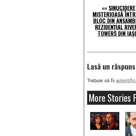
««
SINUCIDERE
MISTERIOASĂ ÎNT
BLOC DIN ANSAMB
REZIDENȚIAL RIVE
TOWERS DIN IAȘ
Lasă un răspuns
Trebuie să fii
autentific
More Stories 