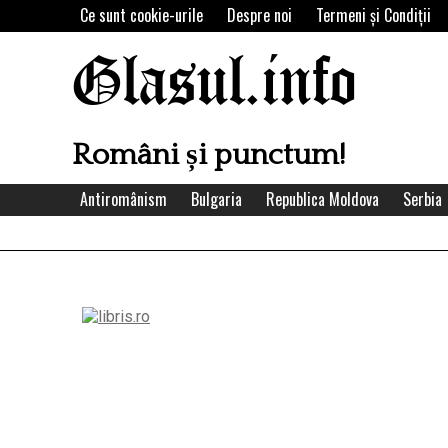
Skip
Ce sunt cookie-urile
Despre noi
Termeni şi Condiţii
to
content
Glasul.info
Români și punctum!
Antiromânism
Bulgaria
Republica Moldova
Serbia
Left
Asides