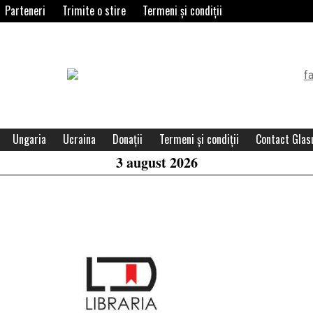
Parteneri
Trimite o stire
Termeni și condiții
Header
Widget
Area
Ungaria
Ucraina
Donații
Termeni și condiții
Contact Glasu
3 august 2026