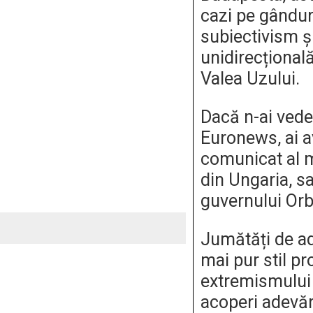
cazi pe gânduri
subiectivism și
unidirecțional
Valea Uzului.
Dacă n-ai vedea
Euronews, ai a
comunicat al m
din Ungaria, s
guvernului Orb
Jumătăți de ade
mai pur stil pr
extremismului
acoperi adevă