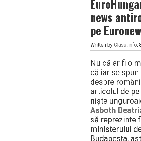
EuroHungar
news antir
pe Euronew
Written by
Glasul.info
,
Nu că ar fi o 
că iar se spun
despre români,
articolul de p
niște unguroai
Asboth Beatri
să reprezinte f
ministerului de
Budapesta, ast