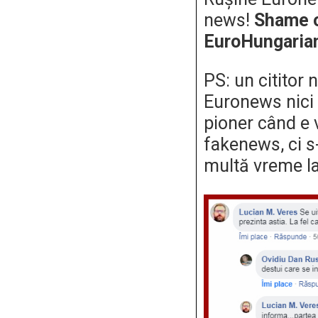
news!
Shame o
EuroHungaria
PS: un cititor 
Euronews nici
pioner când e 
fakenews, ci s-
multă vreme l