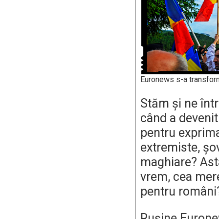
Euronews s-a transfor
Stăm și ne înt
când a deveni
pentru exprima
extremiste, șov
maghiare? Asta
vrem, cea mere
pentru români
Rușine Eurone