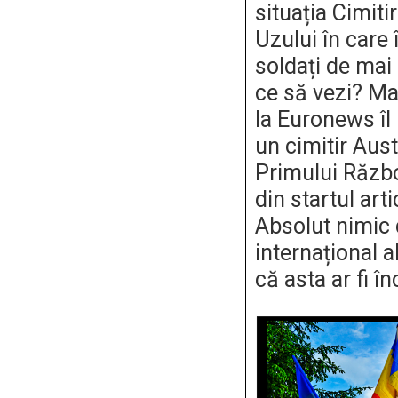
situația Cimiti
Uzului în care 
soldați de mai 
ce să vezi? M
la Euronews îl
un cimitir Aus
Primului Răzb
din startul arti
Absolut nimic 
internațional a
că asta ar fi î