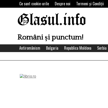
Skip
Ce sunt cookie-urile
Despre noi
Termeni şi Condiţii
to
content
Glasul.info
Români și punctum!
Antiromânism
Bulgaria
Republica Moldova
Serbia
Left
Asides