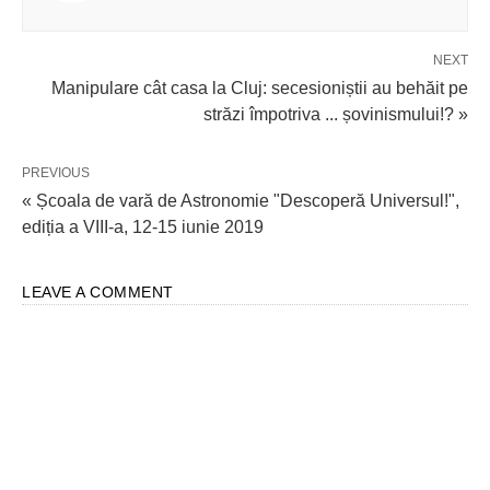
NEXT
Manipulare cât casa la Cluj: secesioniștii au behăit pe
străzi împotriva ... șovinismului!? »
PREVIOUS
« Școala de vară de Astronomie "Descoperă Universul!",
ediția a VIII-a, 12-15 iunie 2019
LEAVE A COMMENT