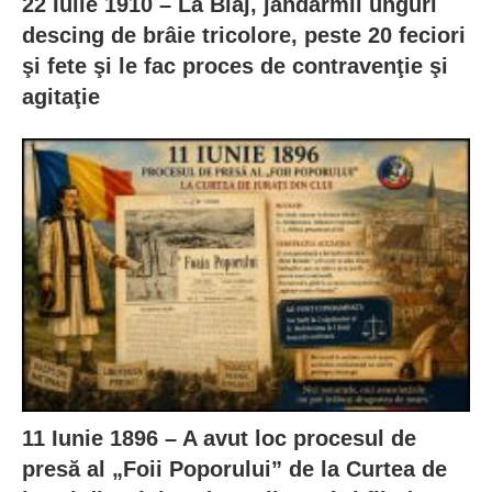
22 Iulie 1910 – La Blaj, jandarmii unguri
descing de brâie tricolore, peste 20 feciori
şi fete şi le fac proces de contravenţie şi
agitaţie
11 Iunie 1896 – A avut loc procesul de
presă al „Foii Poporului” de la Curtea de