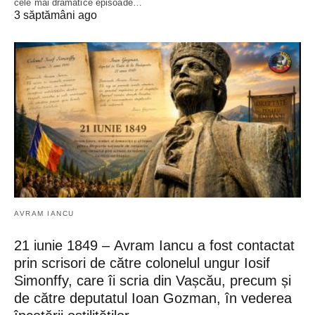
cele mai dramatice episoade…
3 săptămâni ago
AVRAM IANCU
21 iunie 1849 – Avram Iancu a fost contactat
prin scrisori de către colonelul ungur Iosif
Simonffy, care îi scria din Vașcău, precum și
de către deputatul Ioan Gozman, în vederea