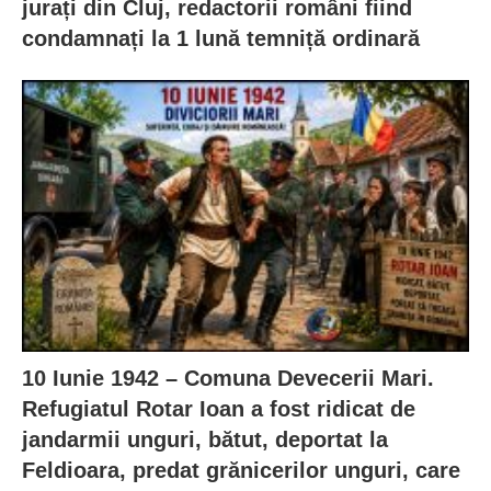
jurați din Cluj, redactorii români fiind
condamnați la 1 lună temniță ordinară
10 Iunie 1942 – Comuna Devecerii Mari.
Refugiatul Rotar Ioan a fost ridicat de
jandarmii unguri, bătut, deportat la
Feldioara, predat grănicerilor unguri, care