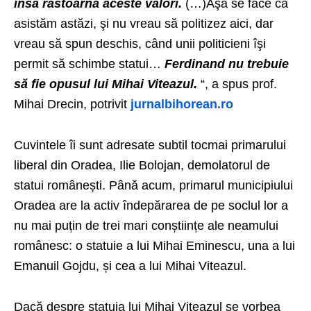
însă răstoarnă aceste valori.
(…)Aşa se face că
asistăm astăzi, şi nu vreau să politizez aici, dar
vreau să spun deschis, când unii politicieni îşi
permit să schimbe statui…
Ferdinand nu trebuie
să fie opusul lui Mihai Viteazul.
“, a spus prof.
Mihai Drecin, potrivit
jurnalbihorean.ro
Cuvintele îi sunt adresate subtil tocmai primarului
liberal din Oradea, Ilie Bolojan, demolatorul de
statui românești. Până acum, primarul municipiului
Oradea are la activ îndepărarea de pe soclul lor a
nu mai puțin de trei mari conștiințe ale neamului
românesc: o statuie a lui Mihai Eminescu, una a lui
Emanuil Gojdu, și cea a lui Mihai Viteazul.
Dacă despre statuia lui Mihai Viteazul se vorbea