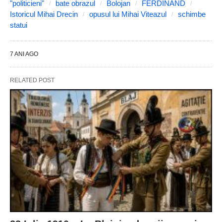
"politicieni"
bate obrazul
Bolojan
FERDINAND
Istoricul Mihai Drecin
opusul lui Mihai Viteazul
schimbe
statui
7 ANI AGO
RELATED POST