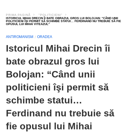
PRIMA PAGINĂ
"POLITICIENI"
ISTORICUL MIHAI DRECIN ÎI BATE OBRAZUL GROS LUI BOLOJAN: “CÂND UNII
POLITICIENI ÎŞI PERMIT SĂ SCHIMBE STATUI… FERDINAND NU TREBUIE SĂ FIE
OPUSUL LUI MIHAI VITEAZUL”
ANTIROMANISM
ORADEA
Istoricul Mihai Drecin îi
bate obrazul gros lui
Bolojan: “Când unii
politicieni îşi permit să
schimbe statui…
Ferdinand nu trebuie să
fie opusul lui Mihai