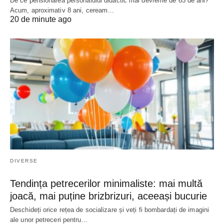
De ce pensionarea personalului didactic mai devreme de 65 de ani?
Acum, aproximativ 8 ani, ceream…
20 de minute ago
DIVERSE
Tendința petrecerilor minimaliste: mai multă
joacă, mai puține brizbrizuri, aceeași bucurie
Deschideți orice rețea de socializare și veți fi bombardați de imagini
ale unor petreceri pentru…