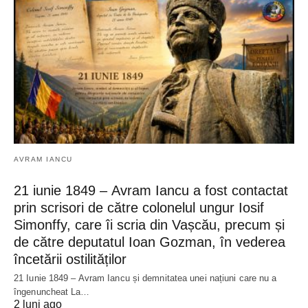
AVRAM IANCU
21 iunie 1849 – Avram Iancu a fost contactat
prin scrisori de către colonelul ungur Iosif
Simonffy, care îi scria din Vașcău, precum și
de către deputatul Ioan Gozman, în vederea
încetării ostilităților
21 Iunie 1849 – Avram Iancu și demnitatea unei națiuni care nu a
îngenuncheat La…
2 luni ago