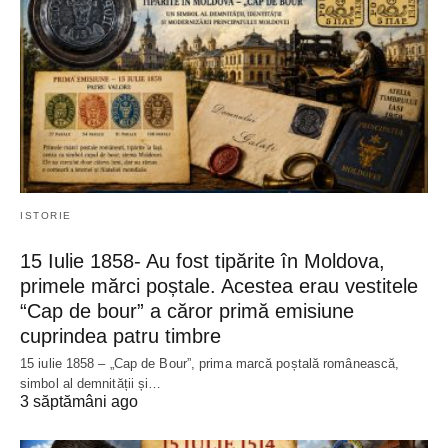
ISTORIE
15 Iulie 1858- Au fost tipărite în Moldova,
primele mărci poștale. Acestea erau vestitele
“Cap de bour” a căror primă emisiune
cuprindea patru timbre
15 iulie 1858 – „Cap de Bour”, prima marcă poștală românească,
simbol al demnității și…
3 săptămâni ago