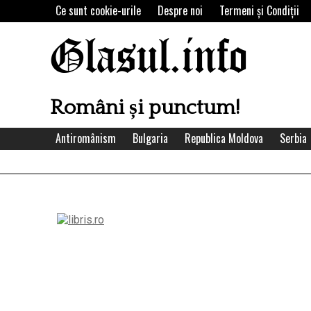
Skip
Ce sunt cookie-urile
Despre noi
Termeni şi Condiţii
to
content
Glasul.info
Români și punctum!
Antiromânism
Bulgaria
Republica Moldova
Serbia
Left
Asides