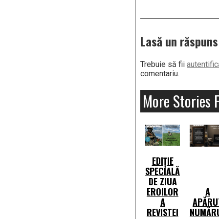
Lasă un răspuns
Trebuie să fii
autentific
comentariu.
More Stories 
EDIȚIE
SPECIALĂ
DE ZIUA
EROILOR
A
A
APĂRU
REVISTEI
NUMĂR