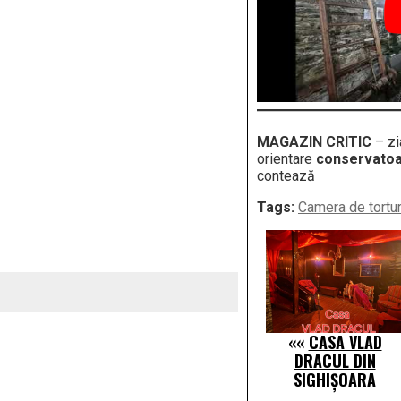
MAGAZIN CRITIC
– zi
orientare
conservato
contează
Tags:
Camera de tortu
««
CASA VLAD
DRACUL DIN
SIGHIȘOARA