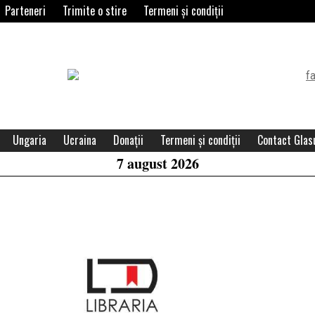
Parteneri
Trimite o stire
Termeni și condiții
Header
Widget
Area
Ungaria
Ucraina
Donații
Termeni și condiții
Contact Glasu
7 august 2026