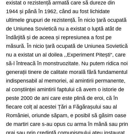
existat o rezistență armată care să dureze din
1944 și până în 1962, când au fost lichidate
ultimele grupuri de rezistență. În nicio țară ocupată
de Uniunea Sovietică nu a existat o luptă atât de
îndârjită și de aceea și represiunea a fost pe
măsură. În nicio țară ocupată de Uniunea Sovietică
nu a existat un al doilea ,,Experiment Pitești“, care
să-l întreacă în monstruozitate. Nu putem ridica noi
generații tinere de calitate morală fără fundamentul
indispensabil al memoriei, al amintirii permanente,
al conștiinței amintirii faptului că avem o istorie de
peste 2000 de ani care este plină de eroi, că în
fiecare colț al acestei Țări a Făgărașului sau al
României, oriunde săpam, e posibil să găsim oase
de martiri care s-au opus cu arma în mână sau prin
grai sau prin credință comunismului ateu instaurat