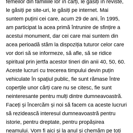
femeilor din familiile lor în cărți, le găsiți în reviste,
le găsiți pe site-uri, le găsiți pe internet. Mai
suntem puțini cei care, acum 29 de ani, în 1995,
am participat la acea primă întrunire de sfințire a
acestui monument, dar cei care mai suntem din
acea perioadă stăm la dispoziția tuturor celor care
vor dori să se informeze, să afle, să se ridice
spiritual prin jertfa acestor tineri din anii 40, 50, 60.
Aceste lucruri cu trecerea timpului devin puțin
vehiculate în spațiul public, fie sunt rămase între
coperțile unor cărți care nu se citesc, fie sunt
neinteresante pentru mulți dintre dumneavoastră.
Faceți și încercăm și noi să facem ca aceste lucruri
să rezidească interesul dumneavoastră pentru
istorie, pentru dreptate, pentru propășirea
neamului. Vom fi aici și la anul și chemăm pe toți