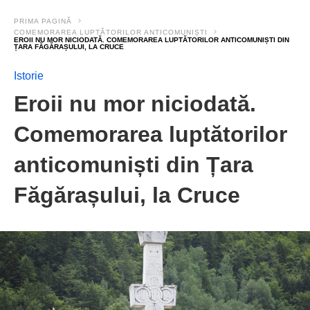
PRIMA PAGINĂ
COMEMORAREA LUPTĂTORILOR ANTICOMUNIȘTI
EROII NU MOR NICIODATĂ. COMEMORAREA LUPTĂTORILOR ANTICOMUNIȘTI DIN
ȚARA FĂGĂRAȘULUI, LA CRUCE
Istorie
Eroii nu mor niciodată.
Comemorarea luptătorilor
anticomuniști din Țara
Făgărașului, la Cruce