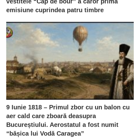
vestitele “Cap de bour” a căror primă
emisiune cuprindea patru timbre
9 Iunie 1818 – Primul zbor cu un balon cu
aer cald care zboară deasupra
Bucureștiului. Aerostatul a fost numit
“bășica lui Vodă Caragea”