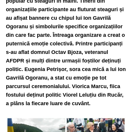
popular cu steaguri în mâini. Tinerii din
organizațiile participante au fluturat steaguri și
au afișat bannere cu chipul lui Ion Gavrilă
Ogoranu și simbolurile specifice organizațiilor
din care fac parte. Întreaga organizare a creat o
puternică emoție colectivă. Printre participanți
s-au aflat domnul Octav Bjoza, veteranul
AFDPR și mulți dintre urmașii foștilor deținuți
politic. Eugenia Petrișor, sora cea mică a lui Ion
Gavrilă Ogoranu, a stat cu emoție pe tot
parcursul ceremonialului. Viorica Marcu, fiica
fostului deținut politic Viorel Leluțiu din Rucăr,
a plâns la fiecare luare de cuvânt.