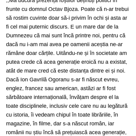
,,Mă bucură prezența foștilor deținuți politici în
frunte cu domnul Octav Bjoza. Poate că n-ar trebui
să rostim cuvinte doar să-i privim în ochi și asta ar
fi cel mai puternic discurs. E un mare dar de la
Dumnezeu că mai sunt încă printre noi, pentru că
dacă nu i-am mai avea pe oamenii aceștia ne-ar
rămâne doar cărțile. Uitându-ne și în societate am
putea crede că acea generație eroică nu a existat,
atât de mare cred că este distanța dintre ei și noi.
Dacă Ion Gavrilă Ogoranu s-ar fi născut evreu,
englez, francez sau american, astăzi ar fi fost
sărbătoare internațională, învățam despre el la
toate disciplinele, inclusiv cele care nu au legătură
cu istoria, îi vedeam chipul în toate librăriile, în
magazine, în filme, dar s-a născut român, iar
românii nu știu încă să prețuiască acea generație,