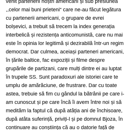
venit partenerii noștri americani și sub presiunea
,,celor mai buni prieteni“ care ne-au făcut legătura
cu partenerii americani, o grupare de evrei
bolșevici, a trebuit să trecem la index generația
interbelică și rezistența anticomunistă, care nu mai
este în opinia lor legitimă și dezirabilă într-un regim
democrat. Dar culmea, aceiași parteneri americani,
în țările baltice, fac expoziții și filme despre
grupările de partizani, care mulți dintre ei au luptat
în trupele SS. Sunt paradoxuri ale istoriei care te
umplu de amărăciune, de frustrare. Dar cu toate
astea, trebuie să fim cu gândul la bătrânii pe care i-
am cunoscut și pe care încă îi avem între noi și să
medităm la faptul că după atâția ani de închisoare,
după atâta suferință, priviți-l și pe domnul Bjoza, în
continuare au conștiința că au o datorie față de