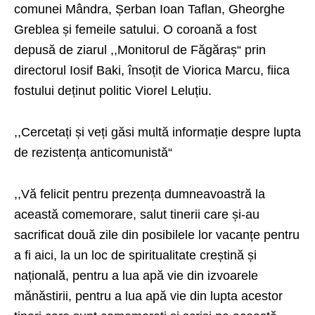
comunei Mândra, Șerban Ioan Taflan, Gheorghe
Greblea și femeile satului. O coroană a fost
depusă de ziarul ,,Monitorul de Făgăraș“ prin
directorul Iosif Baki, însoțit de Viorica Marcu, fiica
fostului deținut politic Viorel Leluțiu.
,,Cercetați și veți găsi multă informație despre lupta
de rezistența anticomunistă“
,,Vă felicit pentru prezența dumneavoastră la
această comemorare, salut tinerii care și-au
sacrificat două zile din posibilele lor vacanțe pentru
a fi aici, la un loc de spiritualitate creștină și
națională, pentru a lua apă vie din izvoarele
mănăstirii, pentru a lua apă vie din lupta acestor