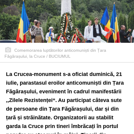
Comemorarea luptătorilor anticomuniști din Țara
Făgărașului, la Cruce / BUCIUMUL
La Crucea-monument s-a oficiat duminică, 21
iulie, parastasul eroilor anticomuniști din Țara
Făgărașului
, eveniment în cadrul manifestării
,,Zilele Rezistenței“. Au participat câteva sute
de persoane din Țara Făgărașului, dar și din
țară și străinătate. Organizatorii au stabilit
garda la Cruce prin tineri îmbrăcați în portul