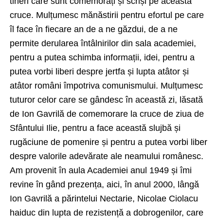
tineri care sunt comemorați și scriși pe această
cruce. Mulțumesc mănăstirii pentru efortul pe care
îl face în fiecare an de a ne găzdui, de a ne
permite derularea întâlnirilor din sala academiei,
pentru a putea schimba informații, idei, pentru a
putea vorbi liberi despre jertfa și lupta atâtor și
atâtor români împotriva comunismului. Mulțumesc
tuturor celor care se gândesc în această zi, lăsată
de Ion Gavrilă de comemorare la cruce de ziua de
Sfântului Ilie, pentru a face această slujbă și
rugăciune de pomenire și pentru a putea vorbi liber
despre valorile adevărate ale neamului românesc.
Am provenit în aula Academiei anul 1949 și îmi
revine în gând prezența, aici, în anul 2000, lângă
Ion Gavrilă a părintelui Nectarie, Nicolae Ciolacu
haiduc din lupta de rezistență a dobrogenilor, care