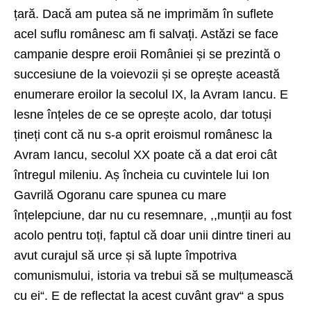
țară. Dacă am putea să ne imprimăm în suflete
acel suflu românesc am fi salvați. Astăzi se face
campanie despre eroii României și se prezintă o
succesiune de la voievozii și se oprește această
enumerare eroilor la secolul IX, la Avram Iancu. E
lesne înțeles de ce se oprește acolo, dar totuși
țineți cont că nu s-a oprit eroismul românesc la
Avram Iancu, secolul XX poate că a dat eroi cât
întregul mileniu. Aș încheia cu cuvintele lui Ion
Gavrilă Ogoranu care spunea cu mare
înțelepciune, dar nu cu resemnare, ,,munții au fost
acolo pentru toți, faptul că doar unii dintre tineri au
avut curajul să urce și să lupte împotriva
comunismului, istoria va trebui să se mulțumească
cu ei“. E de reflectat la acest cuvânt grav“ a spus