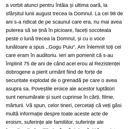
a vorbit atunci pentru întâia și ultima oară, la
sfârșitul lunii august trecea la Domnul. La cei 98 de
ani s-a ridicat de pe scaunul care era, nu mai avea
puterea să se țină în picioare, faceți socoteala
peste o lună trecea la Domnul, și cu o voce
tunătoare a spus ,,Gogu Puiu“. Am înlemnit toți cei
care eram în auditoriu. Ieri am pomenit că s-au
împlinit 75 de ani de când acel erou al Rezistenței
dobrogene a pierit urmărit fiind de forțe de
securitate explodat de o grenadă pe care o avea
asupra sa. Poveștile eroice ale acestor luptători
sunt nenumărate și sunt cuprinse în cărți, filme,
mărturii. Vă spun, celor tineri, cercetați că veți găsi
multă informație despre toate aceste acte de
eroism, suferințe ale familiilor, suferințe ale