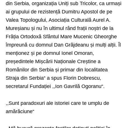
din Serbia, organizația Uniți sub Tricolor, ca urmași
ai grupului de rezistență Dumitru Apostol de pe
Valea Topologului, Asociația Culturală Aurel A.
Mureșianu și nu în ultimul rând frații noștri de la
Frăția Ortodoxă Sfântul Mare Mucenic Gheorghe
împreună cu domnul Dan Grăjdeanu și mulți alții. Îl
menționez și pe domnul Ionel Omoran,
președintele Mișcării Naționale Creștine a
Românilor din Serbia și primar din localitatea
Straja din Serbia“ a spus Florin Dobrescu,
secretarul Fundației ,,Ion Gavrilă Ogoranu“.
,,Sunt paradoxuri ale istoriei care te umplu de
amărăciune“