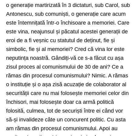
o generație martirizată în 3 dictaturi, sub Carol, sub
Antonescu, sub comuniști, o generație care acum
este întemnițată într-o închisoare a memoriei. Care
este vina, neajunsul și păcatul acestei generații de
eroi de a fi veșnic cu statutul de deținut, fie și
simbolic, fie și al memoriei? Cred că vina lor este
neputința noastră. Gândiți-vă ce s-a făcut cu așa
zisul proces al comunismului de 30 de ani? Ce a
rămas din procesul comunismului? Nimic. A rămas
o instituție și o așa zisă acuzație de colaborator al
securității care nu mai folosește memoriei celor din
închisori, mai folosește doar ca armă politică
folosită, culmea, tot de securiști între ei când vor
să-și invalideze câte un concurent politic. Cu asta
am rămas din procesul comunismului. Apoi au