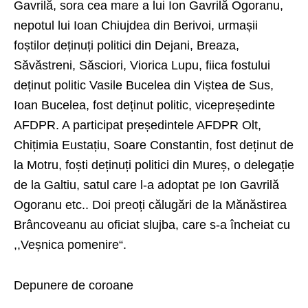
Gavrilă, sora cea mare a lui Ion Gavrilă Ogoranu,
nepotul lui Ioan Chiujdea din Berivoi, urmașii
foștilor deținuți politici din Dejani, Breaza,
Săvăstreni, Săsciori, Viorica Lupu, fiica fostului
deținut politic Vasile Bucelea din Viștea de Sus,
Ioan Bucelea, fost deținut politic, vicepreședinte
AFDPR. A participat președintele AFDPR Olt,
Chițimia Eustațiu, Soare Constantin, fost deținut de
la Motru, foști deținuți politici din Mureș, o delegație
de la Galtiu, satul care l-a adoptat pe Ion Gavrilă
Ogoranu etc.. Doi preoți călugări de la Mănăstirea
Brâncoveanu au oficiat slujba, care s-a încheiat cu
,,Veșnica pomenire“.
Depunere de coroane