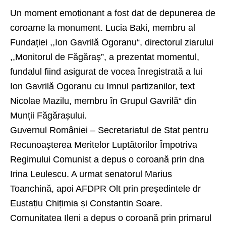
Un moment emoționant a fost dat de depunerea de
coroame la monument. Lucia Baki, membru al
Fundației ,,Ion Gavrilă Ogoranu“, directorul ziarului
,,Monitorul de Făgăraș”, a prezentat momentul,
fundalul fiind asigurat de vocea înregistrată a lui
Ion Gavrilă Ogoranu cu Imnul partizanilor, text
Nicolae Mazilu, membru în Grupul Gavrilă“ din
Munții Făgărașului.
Guvernul României – Secretariatul de Stat pentru
Recunoașterea Meritelor Luptătorilor Împotriva
Regimului Comunist a depus o coroană prin dna
Irina Leulescu. A urmat senatorul Marius
Toanchină, apoi AFDPR Olt prin președintele dr
Eustațiu Chițimia și Constantin Soare.
Comunitatea Ileni a depus o coroană prin primarul