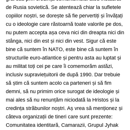
de Rusia sovietică. Se atentează chiar la sufletele
copiilor noștri, se dorește să fie pervertiți și învățați
cu o ideologie care răstoarnă toate valorile pe dos,
nu putem accepta așa ceva nici din dreapta nici din
stânga, nici din est și nici din vest. Sigur că este
bine că suntem în NATO, este bine că suntem în
structurile euro-atlantice și pentru asta au luptat și
au militat toți cei pe care îi comemorăm astăzi,
inclusiv supraviețuitorii de după 1990. Dar trebuie
să știm că suntem acolo ca parteneri și să fim
demni, să nu primim orice surogat de ideologie și
mai ales să nu renunțăm niciodată la Hristos și la
credința străbunilor noștri. Aș vrea să menționez și
câteva organizații de tineri care sunt prezente:
Comunitatea identitară, Camarazii, Grupul Jyhak