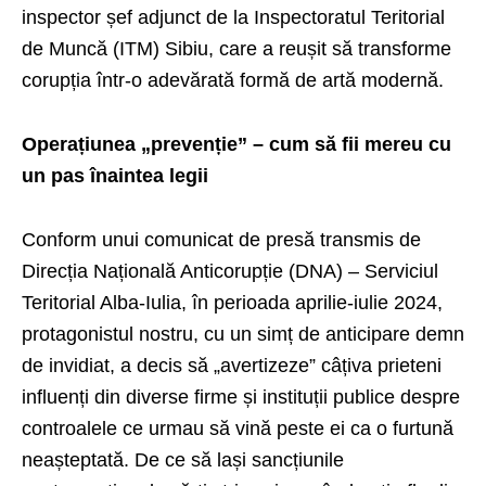
inspector șef adjunct de la Inspectoratul Teritorial
de Muncă (ITM) Sibiu, care a reușit să transforme
corupția într-o adevărată formă de artă modernă.
Operațiunea „prevenție” – cum să fii mereu cu
un pas înaintea legii
Conform unui comunicat de presă transmis de
Direcția Națională Anticorupție (DNA) – Serviciul
Teritorial Alba-Iulia, în perioada aprilie-iulie 2024,
protagonistul nostru, cu un simț de anticipare demn
de invidiat, a decis să „avertizeze” câțiva prieteni
influenți din diverse firme și instituții publice despre
controalele ce urmau să vină peste ei ca o furtună
neașteptată. De ce să lași sancțiunile