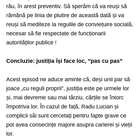
rău, în arest preventiv. Să sperăm că va reuși să
rămână pe linia de plutire de această dată și va
reuși să mediteze la regulile de conviețuire socială,
necesar să fie respectate de funcționarii
autorităților publice !
Concluzie: justiția își face loc, ”pas cu pas”
Acest episod ne aduce aminte că, deși unii par să
joace „cu reguli proprii”, justiția este pe urmele lor
și, mai devreme sau mai târziu, cărțile se întorc
împotriva lor. În cazul de față, Radu Lucian și
complicii săi sunt cercetați pentru fapte grave ce
pot avea consecințe majore asupra carierei și vieții
lor.