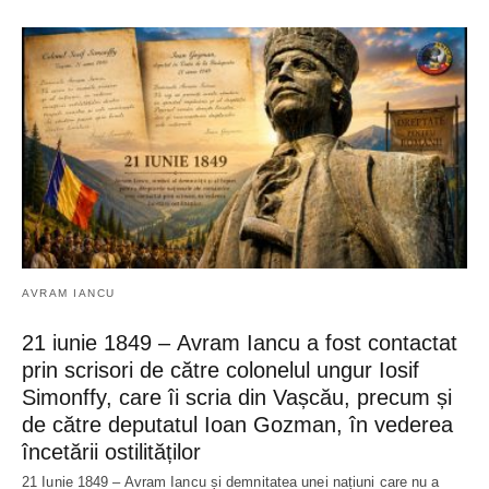
AVRAM IANCU
21 iunie 1849 – Avram Iancu a fost contactat
prin scrisori de către colonelul ungur Iosif
Simonffy, care îi scria din Vașcău, precum și
de către deputatul Ioan Gozman, în vederea
încetării ostilităților
21 Iunie 1849 – Avram Iancu și demnitatea unei națiuni care nu a