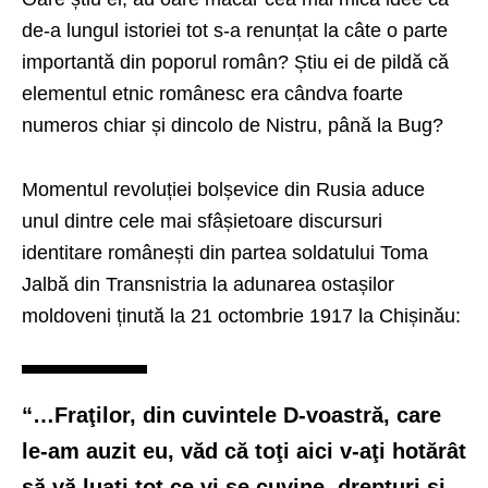
de-a lungul istoriei tot s-a renunțat la câte o parte
importantă din poporul român? Știu ei de pildă că
elementul etnic românesc era cândva foarte
numeros chiar și dincolo de Nistru, până la Bug?
Momentul revoluției bolșevice din Rusia aduce
unul dintre cele mai sfâșietoare discursuri
identitare românești din partea soldatului Toma
Jalbă din Transnistria la adunarea ostașilor
moldoveni ținută la 21 octombrie 1917 la Chișinău:
“…Fraţilor, din cuvintele D-voastră, care
le-am auzit eu, văd că toţi aici v-aţi hotărât
să vă luaţi tot ce vi se cuvine, drepturi şi