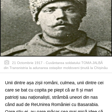
21 Octombrie 1917 - Cuvântarea soldatului TOMA JALBĂ
din Transnistria la adunarea ostașilor moldoveni ținută la Chișinău
Unii dintre așa zișii români, culmea, unii dintre cei
care se bat cu copita pe piept că ar fi și mari
patrioți sau naționaliști, strâmbă uneori din nas
când aud de ReUnirea României cu Basarabia.
Oare știu ei, au oare măcar cea mai mică idee că