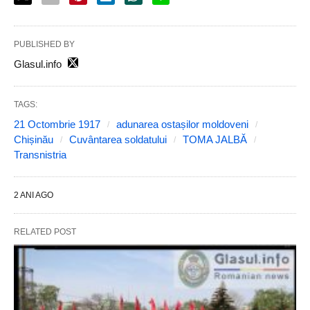
PUBLISHED BY
Glasul.info
TAGS:
21 Octombrie 1917
adunarea ostașilor moldoveni
Chișinău
Cuvântarea soldatului
TOMA JALBĂ
Transnistria
2 ANI AGO
RELATED POST