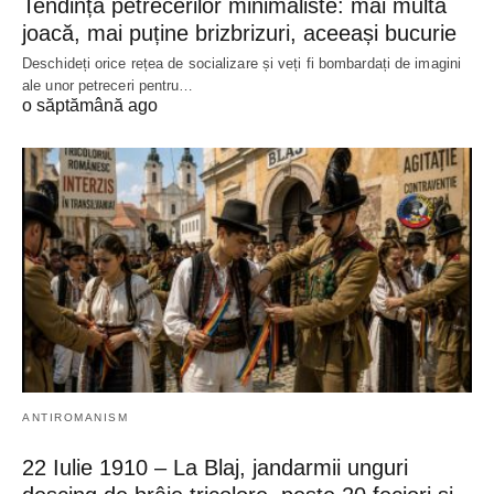
Tendința petrecerilor minimaliste: mai multă
joacă, mai puține brizbrizuri, aceeași bucurie
Deschideți orice rețea de socializare și veți fi bombardați de imagini
ale unor petreceri pentru…
o săptămână ago
ANTIROMANISM
22 Iulie 1910 – La Blaj, jandarmii unguri