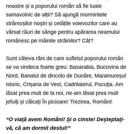
noastre și a poporului român să fie luate
samavolnic de alții? Să ajungă mormintele
strămoșilor noștri și cetățile voievozilor care au
vărsat râuri de sânge pentru apărarea neamului
românesc pe mâinile străinilor? Cât?
Sunt câteva răni de care sufletul poporului român
se va vindeca foarte greu: Basarabia, Bucovina de
Nord, Banatul de dincolo de Dunăre, Maramureșul
istoric, Crișana de Vest, Cadrilaterul, Pocuția. Am
lăsat prea mult de la noi, ne-am lăsat prea mult
jefuiți și călcați în picioare! Trezirea, Români!
“O viață avem Români! Și o cinste! Deșteptați-
vă, că am dormit destul!”