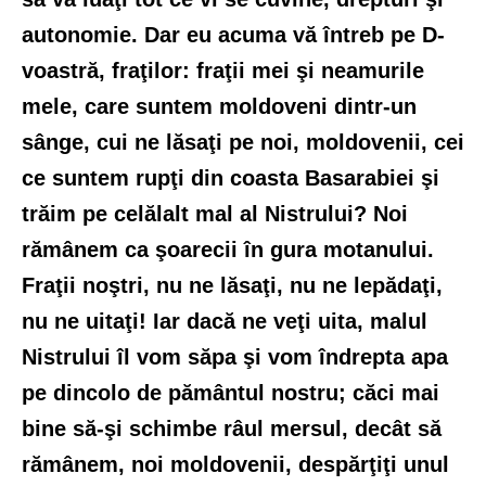
autonomie. Dar eu acuma vă întreb pe D-
voastră, fraţilor: fraţii mei şi neamurile
mele, care suntem moldoveni dintr-un
sânge, cui ne lăsaţi pe noi, moldovenii, cei
ce suntem rupţi din coasta Basarabiei şi
trăim pe celălalt mal al Nistrului? Noi
rămânem ca şoarecii în gura motanului.
Fraţii noştri, nu ne lăsaţi, nu ne lepădaţi,
nu ne uitaţi! Iar dacă ne veţi uita, malul
Nistrului îl vom săpa şi vom îndrepta apa
pe dincolo de pământul nostru; căci mai
bine să-şi schimbe râul mersul, decât să
rămânem, noi moldovenii, despărţiţi unul