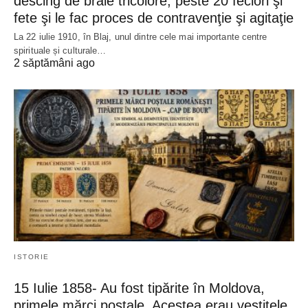
descing de brâie tricolore, peste 20 feciori şi
fete şi le fac proces de contravenţie şi agitaţie
La 22 iulie 1910, în Blaj, unul dintre cele mai importante centre
spirituale și culturale…
2 săptămâni ago
ISTORIE
15 Iulie 1858- Au fost tipărite în Moldova,
primele mărci poștale. Acestea erau vestitele