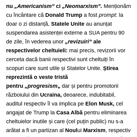
nu
„Americanism”
ci
„Neomarxism”.
Menționăm
cu încântare că
Donald Trump
a fost
prompt
: la
doar o zi distanță,
Statele Unite
au anunțat
suspendarea asistenței externe a SUA pentru 90
de zile, în vederea unor
„revizuiri”
ale
respectivelor cheltuieli:
mai precis, revizorii vor
cerceta dacă banii respectivi sunt cheltuiți în
scopuri care sunt utile și Statelor Unite.
Știrea
reprezintă o veste tristă
pentru
„progresism
„
dar și pentru promotorii
războiului din
Ucraina,
deoarece, indubitabil,
auditul respectiv îl va implica pe
Elon Musk,
cel
angajat de Trump la
Casa Albă
pentru eliminarea
cheltuielor inutile și care (cel puțin public) nu s-a
arătat a fi un partizan al
Noul
ui
Marxism
, respectiv