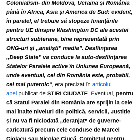
Colonialism- din Moldova, Ucraina și România
până în Africa, Asia și America de Sud: evident,
în paralel, el trebuie să stopeze finanțările
pentru UE dinspre Washington DC ale acestei
structuri subterane, bine reprezentată prin
ONG-uri și ,,analiști” media”. Desființarea
,,Deep State” va conduce la auto-desființarea
Statelor Paralele active în Uniunea Europeană,
unde eventual, cel din România este, probabil,
cel mai puternic”
, era precizat în
articolul-
apel
publicat de
ȘTIRI CIUDATE
. Eventual,
pentru
că Statul Paralel din România are sprijin la cele
mai înalte niveluri din politică, servicii, Justiție
și nu va fi niciodată „deranjat” de guverne-
caricatură precum cele conduse de Marcel
Ciolacu sau Nicolae Ciucă, Comitetul pentru