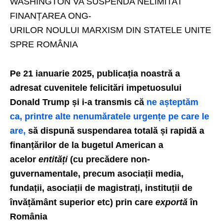
WASHINGTON VA SUSPENDA NELIMITAT
FINANȚAREA ONG-
URILOR NOULUI MARXISM DIN STATELE UNITE
SPRE ROMÂNIA
Pe 21 ianuarie 2025, publicația noastră a
adresat cuvenitele felicitări impetuosului
Donald Trump și i-a transmis că
ne așteptăm
ca, printre alte nenumăratele urgențe pe care le
are,
să dispună suspendarea totală și rapidă a
finanțărilor de la bugetul American a
acelor
entități
(cu precădere non-
guvernamentale, precum asociații media,
fundații, asociații de magistrați, instituții de
învățământ superior etc) prin care
exportă
în
România