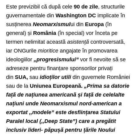
Este previzibil că după cele
90 de zile
, structurile
guvernamentale din
Washington DC
implicate în
susținerea
Neomarxismul
ui din
Europa
(în
general) și
România
(în special) vor înceta pe
termen nelimitat această
asistență
controversată,
iar ONGurile
mioritice
angajate în promovarea
ideologiilor
„progresismului”
vor fi nevoite să se
adreseze pentru finanțare sponsorilor privați
din
SUA,
sau
idioților utili
din guvernele României
sau de la
Uniunea Europeană.
„Prima sa datorie
față de națiunea americană și față de celelalte
națiuni unde Neomarxismul nord-american a
exportat ,,modele” este desființarea Statului
Paralel local (,,Deep State”) care a pregătit
inclusiv lideri- păpușă pentru țările Noului