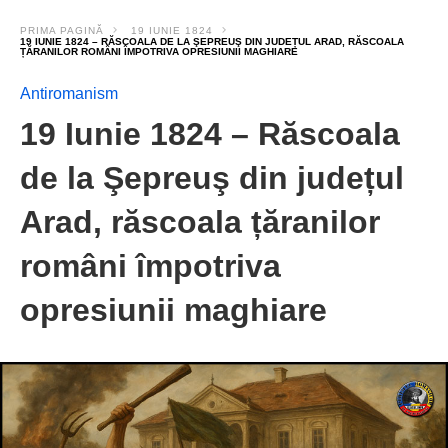
PRIMA PAGINĂ
19 IUNIE 1824
19 IUNIE 1824 – RĂSCOALA DE LA ŞEPREUŞ DIN JUDEȚUL ARAD, RĂSCOALA
ȚĂRANILOR ROMÂNI ÎMPOTRIVA OPRESIUNII MAGHIARE
Antiromanism
19 Iunie 1824 – Răscoala
de la Şepreuş din județul
Arad, răscoala țăranilor
români împotriva
opresiunii maghiare