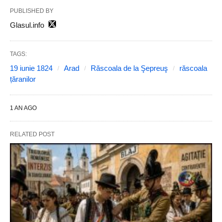
PUBLISHED BY
Glasul.info
TAGS:
19 iunie 1824
Arad
Răscoala de la Şepreuş
răscoala
țăranilor
1 AN AGO
RELATED POST