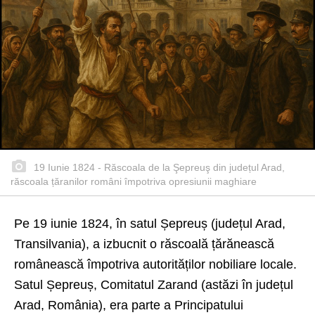
19 Iunie 1824 - Răscoala de la Şepreuş din județul Arad,
răscoala țăranilor români împotriva opresiunii maghiare
Pe 19 iunie 1824, în satul Șepreuș (județul Arad,
Transilvania), a izbucnit o răscoală țărănească
românească împotriva autorităților nobiliare locale.
Satul Șepreuș, Comitatul Zarand (astăzi în județul
Arad, România), era parte a Principatului