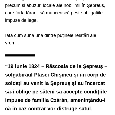
precum și abuzuri locale ale nobilimii în Șepreuș,
care forța țăranii să muncească peste obligațiile
impuse de lege.
Iată cum suna una dintre puținele relatări ale
vremii:
“19 iunie 1824 –
Răscoala de la Şepreuş
–
solgăbirăul Plasei Chişineu și un corp de
soldaţi au venit la Şepreuş şi au încercat
să-i oblige pe săteni să accepte condiţiile
impuse de familia Czárán, ameninţându-i
că în caz contrar vor distruge satul.