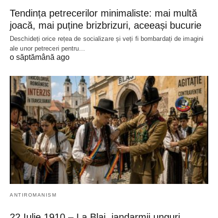
Tendința petrecerilor minimaliste: mai multă
joacă, mai puține brizbrizuri, aceeași bucurie
Deschideți orice rețea de socializare și veți fi bombardați de imagini
ale unor petreceri pentru…
o săptămână ago
ANTIROMANISM
22 Iulie 1910 – La Blaj, jandarmii unguri