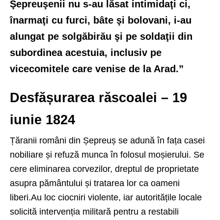
Şepreuşenii nu s-au lăsat intimidaţi ci,
înarmaţi cu furci, bâte şi bolovani, i-au
alungat pe solgăbirău şi pe soldaţii din
subordinea acestuia, inclusiv pe
vicecomitele care venise de la Arad.”
Desfășurarea răscoalei – 19
iunie 1824
Țăranii români din Șepreuș se adună în fața casei
nobiliare și refuză munca în folosul moșierului. Se
cere eliminarea corvezilor, dreptul de proprietate
asupra pământului și tratarea lor ca oameni
liberi.Au loc ciocniri violente, iar autoritățile locale
solicită intervenția militară pentru a restabili