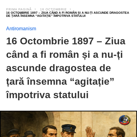
PRIMA PAGINĂ
16 OCTOMBRIE
16 OCTOMBRIE 1897 – ZIUA CÂND A FI ROMÂN ȘI A NU-ȚI ASCUNDE DRAGOSTEA
DE ȚARĂ ÎNSEMNA “AGITAȚIE” ÎMPOTRIVA STATULUI
Antiromanism
16 Octombrie 1897 – Ziua
când a fi român și a nu-ți
ascunde dragostea de
țară însemna “agitație”
împotriva statului