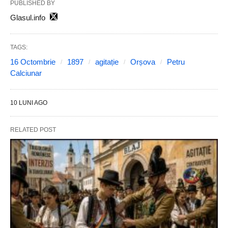
PUBLISHED BY
Glasul.info
TAGS:
16 Octombrie
1897
agitație
Orșova
Petru
Calciunar
10 LUNI AGO
RELATED POST