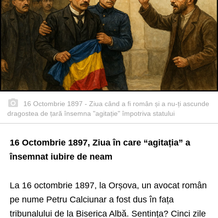
16 Octombrie 1897 - Ziua când a fi român și a nu-ți ascunde
dragostea de țară însemna "agitație" împotriva statului
16 Octombrie 1897, Ziua în care “agitația” a
însemnat iubire de neam
La 16 octombrie 1897, la Orșova, un avocat român
pe nume Petru Calciunar a fost dus în fața
tribunalului de la Biserica Albă. Sentința? Cinci zile