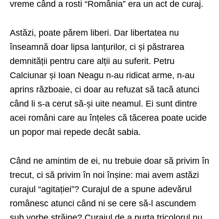
vreme când a rosti “România” era un act de curaj.
Astăzi, poate părem liberi. Dar libertatea nu
înseamnă doar lipsa lanțurilor, ci și păstrarea
demnității pentru care alții au suferit. Petru
Calciunar și Ioan Neagu n-au ridicat arme, n-au
aprins războaie, ci doar au refuzat să tacă atunci
când li s-a cerut să-și uite neamul. Ei sunt dintre
acei români care au înțeles că tăcerea poate ucide
un popor mai repede decât sabia.
Când ne amintim de ei, nu trebuie doar să privim în
trecut, ci să privim în noi înșine: mai avem astăzi
curajul “agitației”? Curajul de a spune adevărul
românesc atunci când ni se cere să-l ascundem
sub vorbe străine? Curajul de a purta tricolorul nu