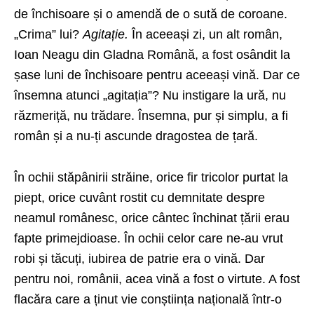
de închisoare și o amendă de o sută de coroane.
„Crima” lui?
Agitație.
În aceeași zi, un alt român,
Ioan Neagu din Gladna Română, a fost osândit la
șase luni de închisoare pentru aceeași vină. Dar ce
însemna atunci „agitația”? Nu instigare la ură, nu
răzmeriță, nu trădare. Însemna, pur și simplu, a fi
român și a nu-ți ascunde dragostea de țară.
În ochii stăpânirii străine, orice fir tricolor purtat la
piept, orice cuvânt rostit cu demnitate despre
neamul românesc, orice cântec închinat țării erau
fapte primejdioase. În ochii celor care ne-au vrut
robi și tăcuți, iubirea de patrie era o vină. Dar
pentru noi, românii, acea vină a fost o virtute. A fost
flacăra care a ținut vie conștiința națională într-o