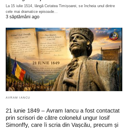
La 15 iulie 1514, lângă Cetatea Timișoarei, se încheia unul dintre
cele mai dramatice episoade…
3 săptămâni ago
AVRAM IANCU
21 iunie 1849 – Avram Iancu a fost contactat
prin scrisori de către colonelul ungur Iosif
Simonffy, care îi scria din Vașcău, precum și