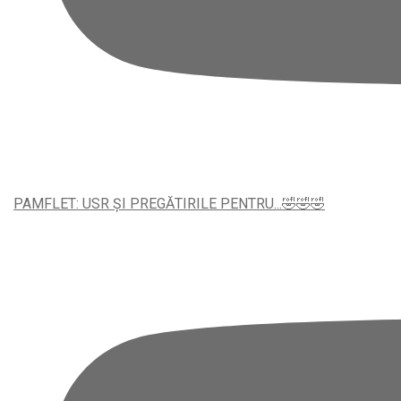
PAMFLET: USR ȘI PREGĂTIRILE PENTRU...🤣🤣🤣