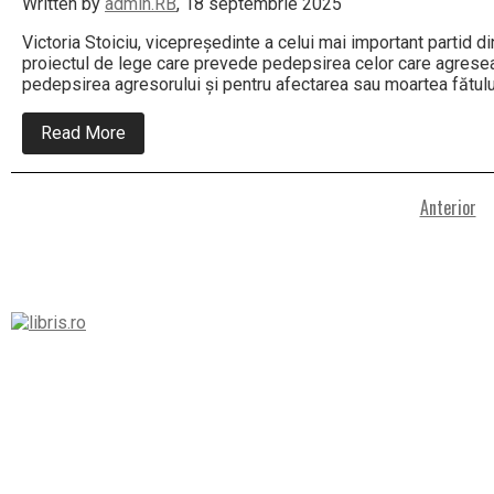
Written by
admin.RB
, 18 septembrie 2025
Victoria Stoiciu, vicepreședinte a celui mai important partid 
proiectul de lege care prevede pedepsirea celor care agreseaz
pedepsirea agresorului și pentru afectarea sau moartea fătului
about
Read More
Despre
proiectul
de
Paginație
lege
Anterior
care
articole
prevede
pedepsirea
celor
Left
care
agresează
o
Asides
femeie
însărcinată
și
îi
afectează
copilul
sau
îl
omoară