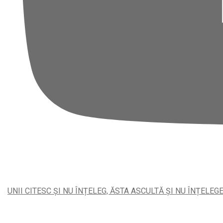
UNII CITESC ȘI NU ÎNȚELEG, ĂSTA ASCULTĂ ȘI NU ÎNȚELEG