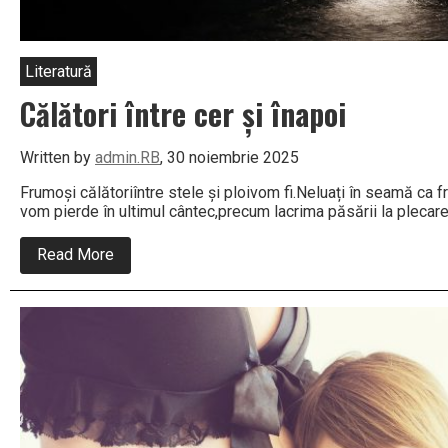
Literatură
Călători între cer și înapoi
Written by
admin.RB
, 30 noiembrie 2025
Frumoși călătoriîntre stele și ploivom fi.Neluați în seamă ca f
vom pierde în ultimul cântec,precum lacrima păsării la plecar
about
Read More
Călători
între
cer
și înapoi