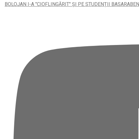
BOLOJAN I-A "CIOFLINGĂRIT" ȘI PE STUDENȚII BASARABEN