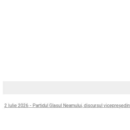
Right
2 Iulie 2026 - Partidul Glasul Neamului, discursul vicepreședin
Asides