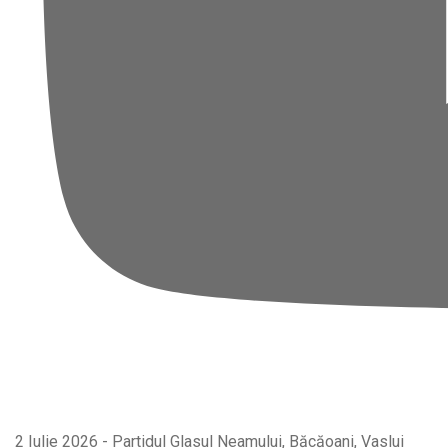
2 Iulie 2026 - Partidul Glasul Neamului, Băcăoani, Vaslui