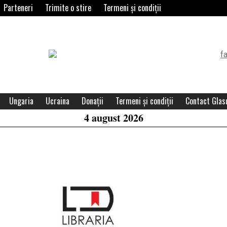
Parteneri
Trimite o stire
Termeni și condiții
Header
Widget
Area
Ungaria
Ucraina
Donații
Termeni și condiții
Contact Glasu
4 august 2026