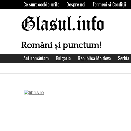
Skip
Ce sunt cookie-urile
Despre noi
Termeni şi Condiţii
to
content
Glasul.info
Români și punctum!
Antiromânism
Bulgaria
Republica Moldova
Serbia
Left
Asides