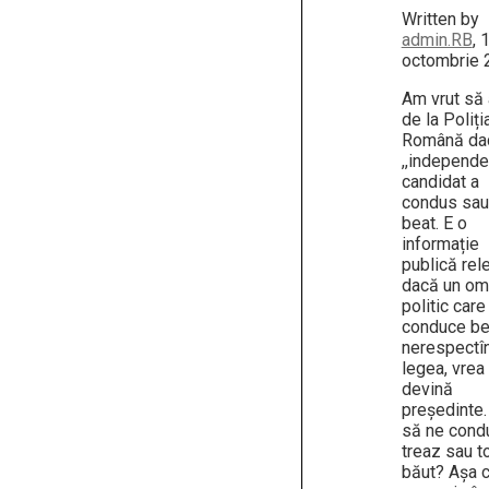
Written by
admin.RB
, 
octombrie 
Am vrut să
de la Poliți
Română da
,,independe
candidat a
condus sau
beat. E o
informație
publică rel
dacă un om
politic care
conduce be
nerespectî
legea, vrea
devină
președinte.
să ne cond
treaz sau t
băut? Așa c