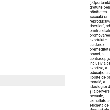
(,,Oportunită
gratuite pen
sănătatea
sexuală și
reproductiv
tinerilor”, a
printre altel
promovarea
avortului –
uciderea
premeditat
prunci, a
contracepție
inclusiv a c
avortive, a
educației s
lipsite de o
morală, a
ideologiei 
și a pervers
sexuale,
camuflate s
eticheta de
drepturi ale