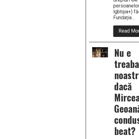
persoanelo
lgbtqia+) fă
Fundația…
Read Mo
Nu e
treaba
noastr
dacă
Mirce
Geoan
condu
beat?