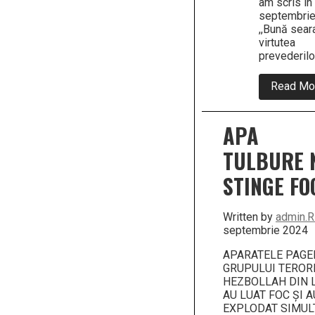
am scris în
septembrie
,,Bună seara
virtutea
prevederilo
Read Mo
APA
TULBURE 
STINGE FO
Written by
admin.
septembrie 2024
APARATELE PAGE
GRUPULUI TEROR
HEZBOLLAH DIN 
AU LUAT FOC ȘI A
EXPLODAT SIMUL