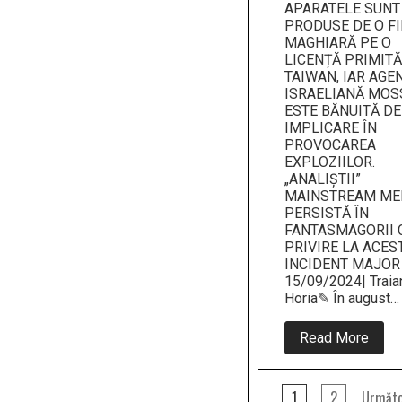
APARATELE SUNT
PRODUSE DE O F
MAGHIARĂ PE O
LICENȚĂ PRIMITĂ
TAIWAN, IAR AGE
ISRAELIANĂ MOS
ESTE BĂNUITĂ DE
IMPLICARE ÎN
PROVOCAREA
EXPLOZIILOR.
„ANALIȘTII”
MAINSTREAM ME
PERSISTĂ ÎN
FANTASMAGORII 
PRIVIRE LA ACES
INCIDENT MAJOR
15/09/2024| Traia
Horia✎ În august…
abou
Read More
APA
TUL
NU
Paginație
STIN
1
2
Următo