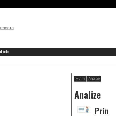
l.info
Home
Analize
Analize
Prin