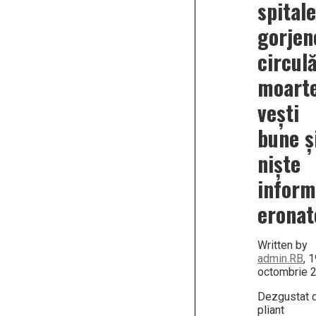
spitale
gorjen
circul
moarte
vești
bune ș
niște
inform
eronat
Written by
admin.RB
, 
octombrie 
Dezgustat 
pliant