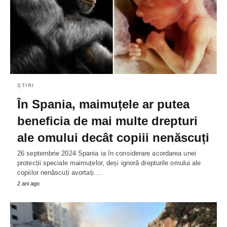
ȘTIRI
În Spania, maimuțele ar putea
beneficia de mai multe drepturi
ale omului decât copiii nenăscuți
26 septembrie 2024 Spania ia în considerare acordarea unei
protecții speciale maimuțelor, deși ignoră drepturile omului ale
copiilor nenăscuți avortați.…
2 ani ago