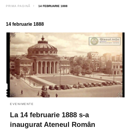
PRIMA PAGINĂ
14 FEBRUARIE 1888
14 februarie 1888
EVENIMENTE
La 14 februarie 1888 s-a
inaugurat Ateneul Român