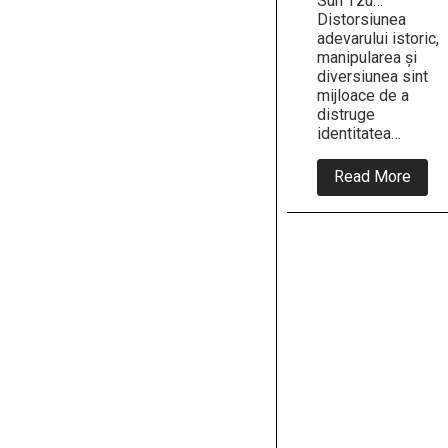
Sun Tzu…
Distorsiunea
adevarului istoric,
manipularea și
diversiunea sint
mijloace de a
distruge
identitatea…
abou
Read More
ISTO
,,HIS
ȘI
GHIV
ISTO
Arta
manip
:,,Dac
se
inrud
cu
celții,
nu
cu
geții”