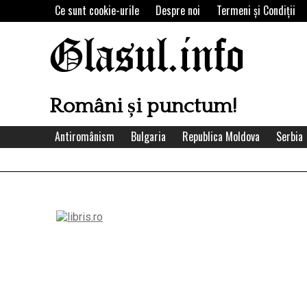
Skip
Ce sunt cookie-urile
Despre noi
Termeni şi Condiţii
to
content
Glasul.info
Români și punctum!
Antiromânism
Bulgaria
Republica Moldova
Serbia
Left
Asides