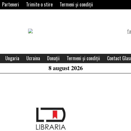
Parteneri
Trimite o stire
Termeni și condiții
Header
Widget
Area
Ungaria
Ucraina
Donații
Termeni și condiții
Contact Glasu
8 august 2026