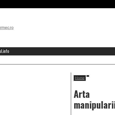
l.info
Home
Arta
manipulari