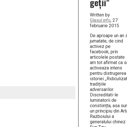
geții”
Written by
Glasul.info
, 27
februarie 2015
De aproape un an s
jumatate, de cind
activez pe
facebook, prin
articolele postate
am tot afirmat ca 
activeaza intens
pentru distrugerea
istoriei ,,Ridiculizat
tradițiile
adversarilor.
Discreditati-le
luminatorii de
constiințta, asa su
un principiu din Art
Razboiului a
generalului chinez