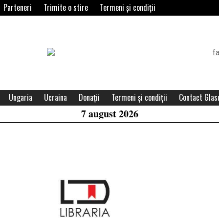
Parteneri
Trimite o stire
Termeni și condiții
Header
Widget
Area
Ungaria
Ucraina
Donații
Termeni și condiții
Contact Glasu
7 august 2026