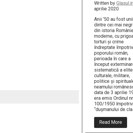
Written by
Glasul.i
aprilie 2020
Anii ’50 au fost uni
dintre cei mai negri
din istoria Români
moderne, cu prigo
torturi și crime
îndreptate împotri
poporului român,
perioada în care a
început extermina
sistematică a elite
culturale, militare,
politice și spiritual
neamului românesc
data de 3 aprilie 
era emis Ordinul nr
100/1950 împotri
“dușmanului de cla
abou
Read More
Șocan
Ordin