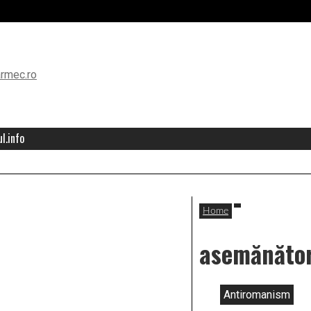
l.info
Home
asemănăto
Antiromanism