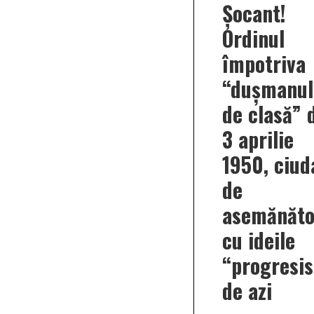
Șocant!
Ordinul
împotriva
“dușmanul
de clasă” 
3 aprilie
1950, ciud
de
asemănăto
cu ideile
“progresis
de azi