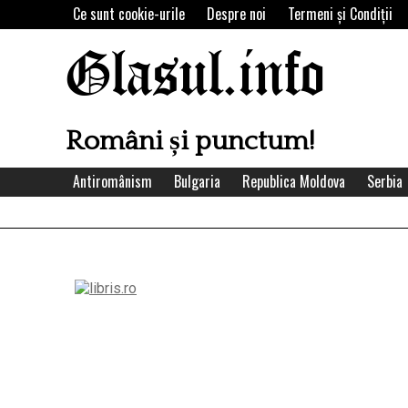
Skip
Ce sunt cookie-urile
Despre noi
Termeni şi Condiţii
to
content
Glasul.info
Români și punctum!
Antiromânism
Bulgaria
Republica Moldova
Serbia
Left
Asides