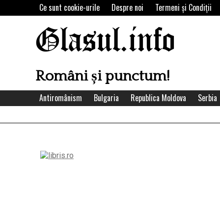
Skip
Ce sunt cookie-urile
Despre noi
Termeni şi Condiţii
to
content
Glasul.info
Români și punctum!
Antiromânism
Bulgaria
Republica Moldova
Serbia
Left
Asides