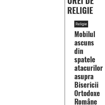
OREI DE
RELIGIE
Religie
Mobilul
ascuns
din
spatele
atacurilor
asupra
Bisericii
Ortodoxe
Române