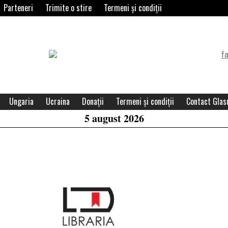
Parteneri
Trimite o stire
Termeni și condiții
Header
Widget
Area
Ungaria
Ucraina
Donații
Termeni și condiții
Contact Glasu
5 august 2026