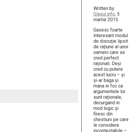
Written by
Glasul.info
, 5
martie 2015
Gasesc foarte
interesant modul
de discuție lipsit
de rațiune al unor
oameni care se
cred perfect
raționali. Deși
cred cu putere
acest lucru – și
și-ar baga și
mana in foc ca
argumentele lor
sunt raționale,
decurgand in
mod logic și
firesc din
chestiuni pe care
le considera
incontestabile –