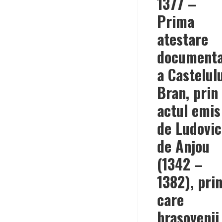
1377 –
138
de
Prima
ani
de
atestare
atest
docu
a
documenta
locali
a Castelul
Bran, prin
actul emis
de Ludovic
de Anjou
(1342 –
1382), pri
care
brasovenii