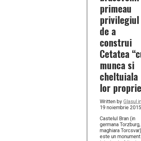
primeau
privilegiul
de a
construi
Cetatea “c
munca si
cheltuiala
lor propri
Written by
Glasul.i
19 noiembrie 201
Castelul Bran (in
germana Torzburg, 
maghiara Torcsvar
este un monument