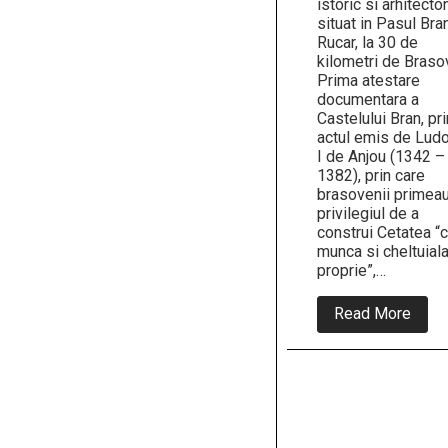
istoric si arhitecto
situat in Pasul Bra
Rucar, la 30 de
kilometri de Braso
Prima atestare
documentara a
Castelului Bran, pri
actul emis de Lud
I de Anjou (1342 –
1382), prin care
brasovenii primea
privilegiul de a
construi Cetatea “
munca si cheltuiala
proprie”,…
abou
Read More
19
noie
1377
–
Prim
atest
docu
a