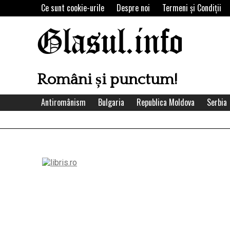
Skip
Ce sunt cookie-urile
Despre noi
Termeni şi Condiţii
to
content
Glasul.info
Români și punctum!
Antiromânism
Bulgaria
Republica Moldova
Serbia
Left
Asides