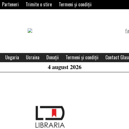
Parteneri
Trimite o stire
Termeni și condiții
Header
Widget
Area
Ungaria
Ucraina
Donații
Termeni și condiții
Contact Glasu
4 august 2026