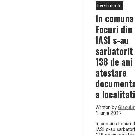
Evenimente
In comuna
Focuri din
IASI s-au
sarbatorit
138 de ani
atestare
documenta
a localitati
Written by
Glasul.i
1 iunie 2017
In comuna Focuri d
IASI s-au sarbatori