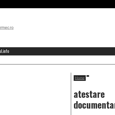
l.info
Home
atestare
documenta