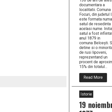
138 de ani de ates
documentara a
localitatii. Comuna
Focuri, din judetul 
este formata numai
satul de resedinta
acelasi nume. Initia
satul a fost infiinta
anul 1879 in
comuna Belcești. S
detine si o minorit
de rusi lipoveni,
reprezentand un
procent de aproxim
15% din totalul…
abou
Read More
In
comu
Focur
din
Istorie
IASI
s-
19 noiemb
au
sarba