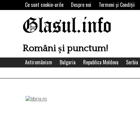
Skip
Ce sunt cookie-urile
Despre noi
Termeni şi Condiţii
to
content
Glasul.info
Români și punctum!
Antiromânism
Bulgaria
Republica Moldova
Serbia
Left
Asides