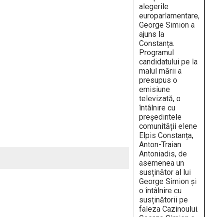
alegerile
europarlamentare,
George Simion a
ajuns la
Constanța.
Programul
candidatului pe la
malul mării a
presupus o
emisiune
televizată, o
întâlnire cu
președintele
comunității elene
Elpis Constanța,
Anton-Traian
Antoniadis, de
asemenea un
susținător al lui
George Simion și
o întâlnire cu
susținătorii pe
faleza Cazinoului.