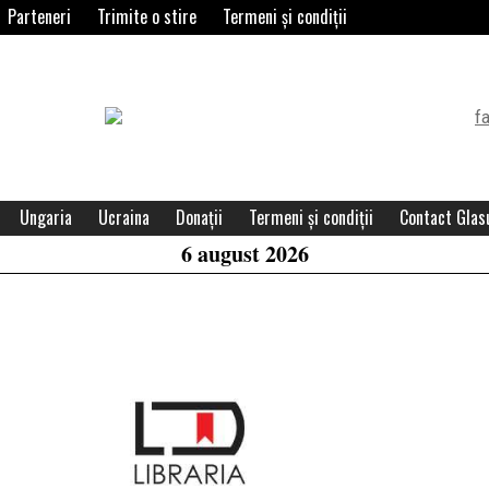
Parteneri
Trimite o stire
Termeni și condiții
Header
Widget
Area
Ungaria
Ucraina
Donații
Termeni și condiții
Contact Glasu
6 august 2026