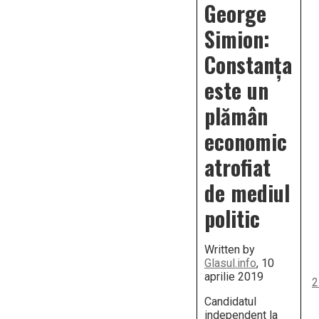
George
Simion:
Constanța
este un
plămân
economic
atrofiat
de mediul
politic
Written by
Glasul.info
, 10
aprilie 2019
2
Candidatul
independent la