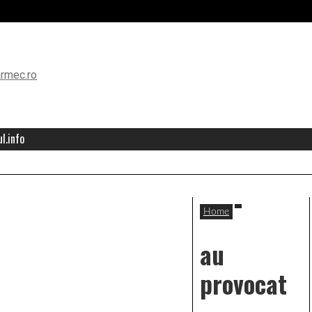
l.info
Home
au
provocat