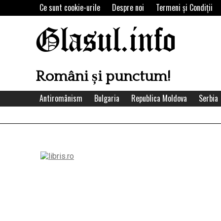
Skip
Ce sunt cookie-urile
Despre noi
Termeni şi Condiţii
to
content
Glasul.info
Români și punctum!
Antiromânism
Bulgaria
Republica Moldova
Serbia
Left
Asides