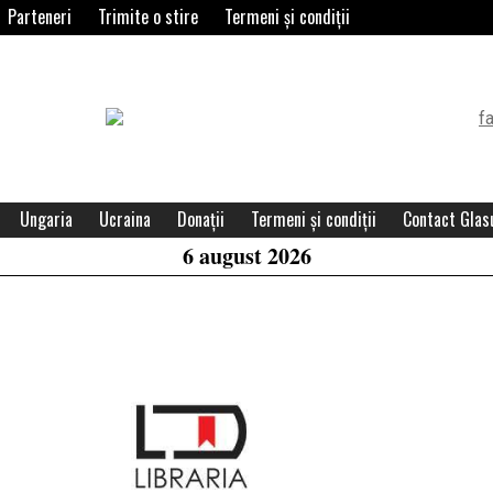
Parteneri
Trimite o stire
Termeni și condiții
Header
Widget
Area
Ungaria
Ucraina
Donații
Termeni și condiții
Contact Glasu
6 august 2026