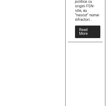
politice cu
origini FSN-
iste, au
“nascut” numai
infractori…
Read
about
More
Mafiile
PSD
si
PDL
au
provocat
exodul
a
peste
4
milioane
de
romani