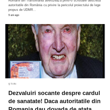
Românii din Transilvania avertizeaza printr-o scrisoare deschisa
autoritatile din România cu privire la pericolul proiectului de lege
propus de UDMR…
9 ani ago
ȘTIRI
Dezvaluiri socante despre cardul
de sanatate! Daca autoritatile din
Romania dau dovada de atata