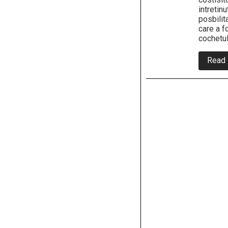
intretinu
posbilita
care a fo
cochetul
Read