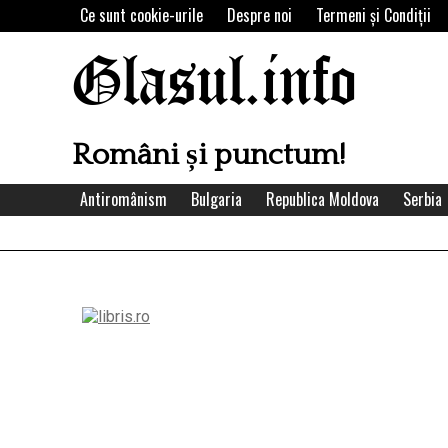
Skip
Ce sunt cookie-urile
Despre noi
Termeni şi Condiţii
to
content
Glasul.info
Români și punctum!
Antiromânism
Bulgaria
Republica Moldova
Serbia
Left
Asides