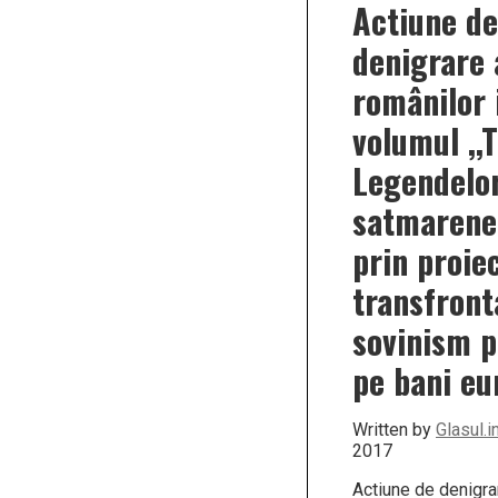
Actiune de
denigrare 
românilor 
volumul ,,
Legendelo
satmarene,
prin proie
transfront
sovinism p
pe bani eu
Written by
Glasul.i
2017
Actiune de denigra