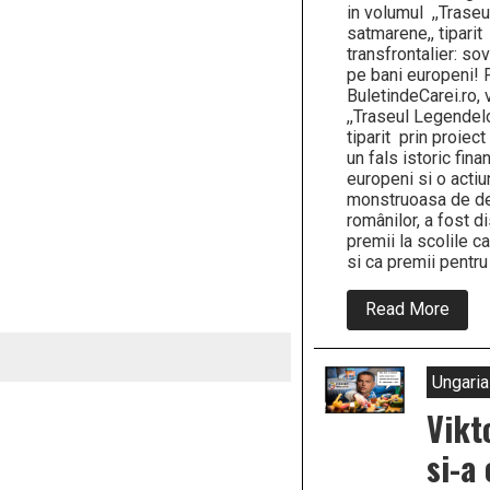
in volumul ,,Trase
satmarene,, tiparit
transfrontalier: so
pe bani europeni! P
BuletindeCarei.ro,
,,Traseul Legendel
tiparit prin proiect
un fals istoric fina
europeni si o acti
monstruoasa de de
românilor, a fost di
premii la scolile 
si ca premii pentru 
abou
Read More
Actiu
de
denig
a
Ungaria
român
in
Vikt
volum
Lege
si-a
satma
prin