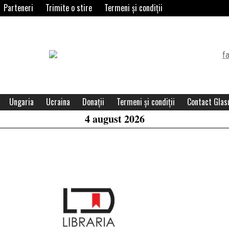
Parteneri
Trimite o stire
Termeni și condiții
Header
Widget
Area
Ungaria
Ucraina
Donații
Termeni și condiții
Contact Glasu
4 august 2026