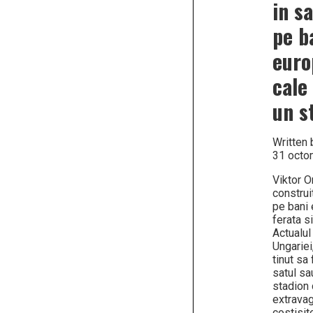
in sa
proie
transf
pe b
sovi
publi
pe
euro
bani
europ
cale 
un s
Written
31 octo
Viktor O
construit
pe bani 
ferata s
Actualul
Ungariei
tinut sa 
satul sa
stadion 
extravag
costisit