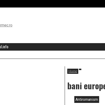
l.info
Home
bani europ
Antiromanism