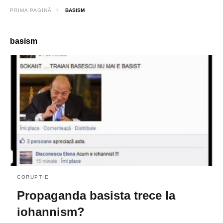
PRIMA PAGINĂ
BASISM
basism
CORUPTIE
Propaganda basista trece la
iohannism?