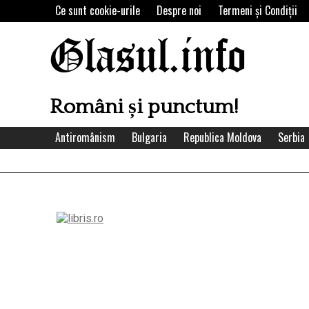
Skip
Ce sunt cookie-urile
Despre noi
Termeni şi Condiţii
to
content
Glasul.info
Români și punctum!
Antiromânism
Bulgaria
Republica Moldova
Serbia
Left
Asides