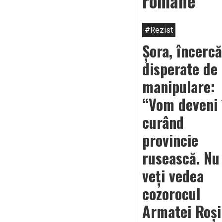
române
#Rezist
Șora, încercă
disperate de
manipulare:
“Vom deveni 
curând
provincie
rusească. Nu
veți vedea
cozorocul
Armatei Roși