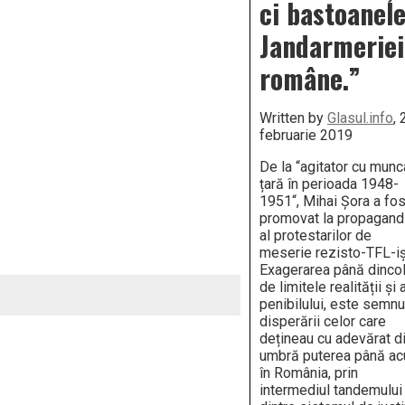
ci bastoanel
Jandarmeriei
române.”
Written by
Glasul.info
, 
februarie 2019
De la “agitator cu munc
țară în perioada 1948-
1951“, Mihai Șora a fos
promovat la propagand
al protestarilor de
meserie rezisto-TFL-ișt
Exagerarea până dinco
de limitele realității și 
penibilului, este semnu
disperării celor care
dețineau cu adevărat d
umbră puterea până a
în România, prin
intermediul tandemului