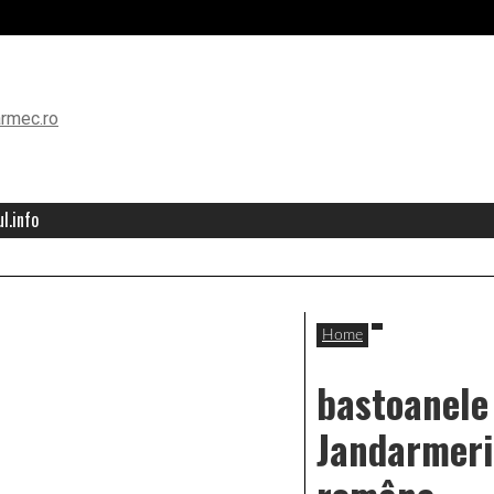
l.info
Home
bastoanele
Jandarmeri