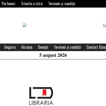
Parteneri
Trimite o stire
Termeni și condiții
Header
Widget
Area
Ungaria
Ucraina
Donații
Termeni și condiții
Contact Glasu
5 august 2026