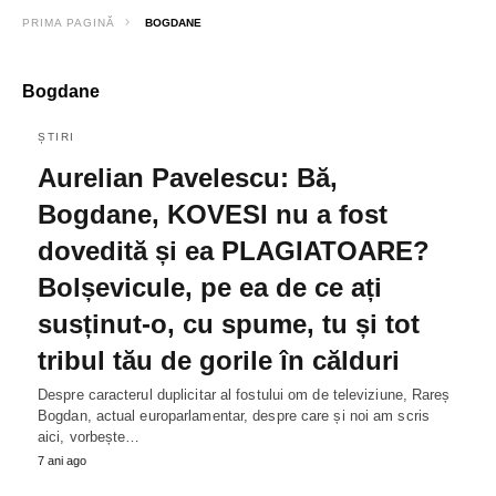
PRIMA PAGINĂ
BOGDANE
Bogdane
ȘTIRI
Aurelian Pavelescu: Bă,
Bogdane, KOVESI nu a fost
dovedită și ea PLAGIATOARE?
Bolșevicule, pe ea de ce ați
susținut-o, cu spume, tu și tot
tribul tău de gorile în călduri
Despre caracterul duplicitar al fostului om de televiziune, Rareș
Bogdan, actual europarlamentar, despre care și noi am scris
aici, vorbește…
7 ani ago