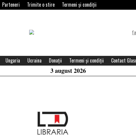
Parteneri
Trimite o stire
Termeni și condiții
Header
Widget
Area
Ungaria
Ucraina
Donații
Termeni și condiții
Contact Glasu
3 august 2026