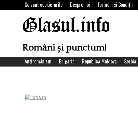
Skip
Ce sunt cookie-urile
Despre noi
Termeni şi Condiţii
to
content
Glasul.info
Români și punctum!
Antiromânism
Bulgaria
Republica Moldova
Serbia
Left
Asides