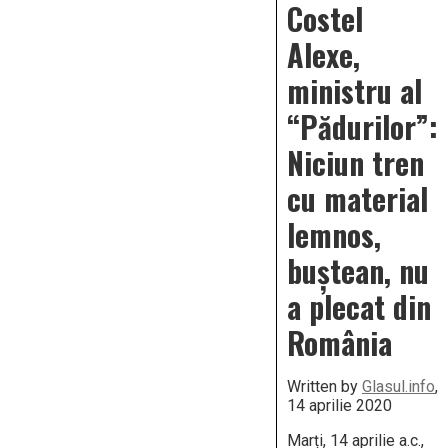
Costel
Alexe,
ministru al
“Pădurilor”:
Niciun tren
cu material
lemnos,
buștean, nu
a plecat din
România
Written by
Glasul.info
,
14 aprilie 2020
Marți, 14 aprilie a.c.,