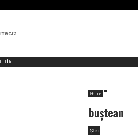
l.info
Home
buștean
Știri