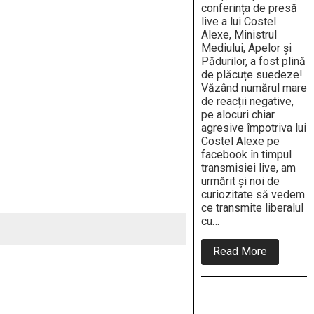
conferința de presă
live a lui Costel
Alexe, Ministrul
Mediului, Apelor și
Pădurilor, a fost plină
de plăcuțe suedeze!
Văzând numărul mare
de reacții negative,
pe alocuri chiar
agresive împotriva lui
Costel Alexe pe
facebook în timpul
transmisiei live, am
urmărit și noi de
curiozitate să vedem
ce transmite liberalul
cu…
about
Read More
Costel
Alexe,
ministru
al
“Pădurilor