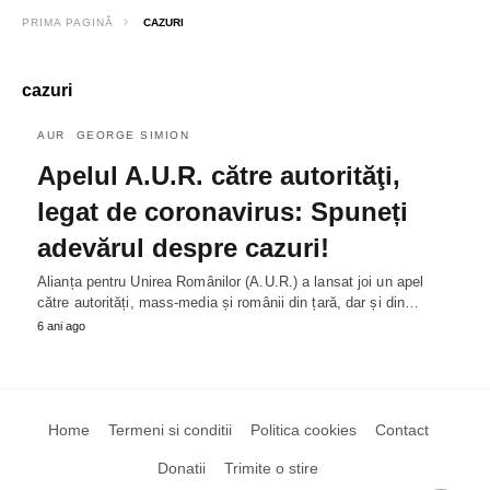
PRIMA PAGINĂ
CAZURI
cazuri
AUR
GEORGE SIMION
Apelul A.U.R. către autorităţi,
legat de coronavirus: Spuneți
adevărul despre cazuri!
Alianța pentru Unirea Românilor (A.U.R.) a lansat joi un apel
către autorități, mass-media și românii din țară, dar și din…
6 ani ago
Home
Termeni si conditii
Politica cookies
Contact
Donatii
Trimite o stire