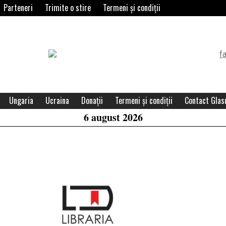
Parteneri
Trimite o stire
Termeni și condiții
Header
Widget
Area
Ungaria
Ucraina
Donații
Termeni și condiții
Contact Glasu
6 august 2026