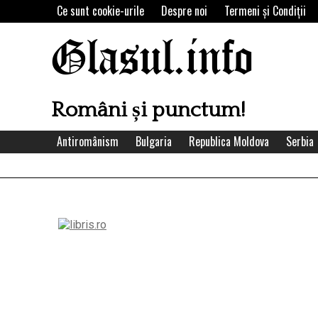
Skip
Ce sunt cookie-urile
Despre noi
Termeni şi Condiţii
to
content
Glasul.info
Români și punctum!
Antiromânism
Bulgaria
Republica Moldova
Serbia
Left
Asides