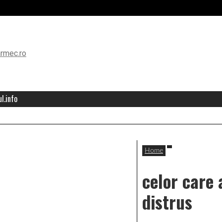
l.info
Home
celor care 
distrus