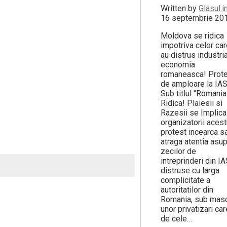
Written by
Glasul.i
16 septembrie 20
Moldova se ridica
impotriva celor ca
au distrus industria
economia
romaneasca! Prot
de amploare la IAS
Sub titlul “Romani
Ridica! Plaiesii si
Razesii se Implica!
organizatorii acest
protest incearca s
atraga atentia asu
zecilor de
intreprinderi din IA
distruse cu larga
complicitate a
autoritatilor din
Romania, sub mas
unor privatizari car
de cele…