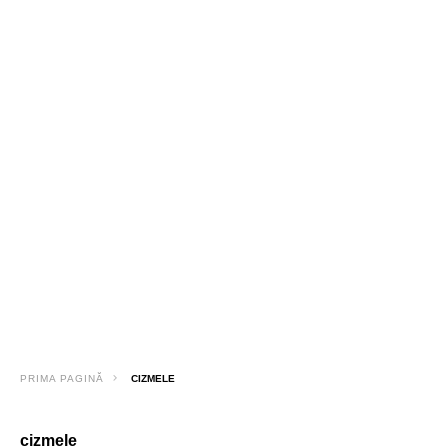
PRIMA PAGINĂ
CIZMELE
cizmele