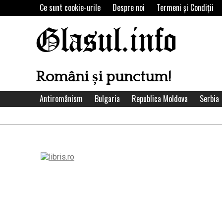
Skip
Ce sunt cookie-urile
Despre noi
Termeni şi Condiţii
to
content
Glasul.info
Români și punctum!
Antiromânism
Bulgaria
Republica Moldova
Serbia
Left
Asides