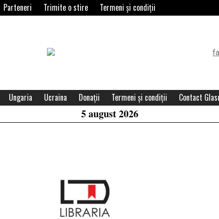
Parteneri
Trimite o stire
Termeni și condiții
Header
Widget
Area
Ungaria
Ucraina
Donații
Termeni și condiții
Contact Glasu
5 august 2026