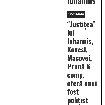
Iohannis
Societate
“Justițea”
lui
Iohannis,
Kovesi,
Macovei,
Prună &
comp.
oferă unui
fost
polițist