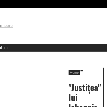
l.info
Home
"Justițea"
lui