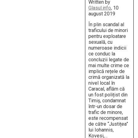
Written by
Glasul.info
, 10
august 2019
În plin scandal al
traficului de minori
pentru exploatare
sexuală, cu
numeroase indicii
ce conduc la
concluzii legate de
mai multe crime ce
implică rețele de
crimă organizată la
nivel local în
Caracal, aflăm că
un fost polițist din
Timiș, condamnat
într-un dosar de
trafic de minore,
este recompensat
de către “Justițea”
lui Iohannis,
Kovesi,…