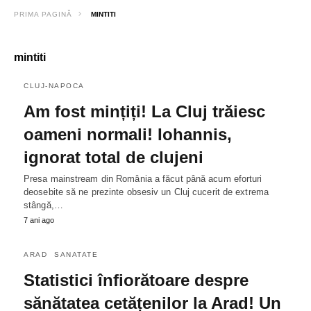
PRIMA PAGINĂ
MINTITI
mintiti
CLUJ-NAPOCA
Am fost mințiți! La Cluj trăiesc
oameni normali! Iohannis,
ignorat total de clujeni
Presa mainstream din România a făcut până acum eforturi
deosebite să ne prezinte obsesiv un Cluj cucerit de extrema
stângă,…
7 ani ago
ARAD
SANATATE
Statistici înfiorătoare despre
sănătatea cetățenilor la Arad! Un