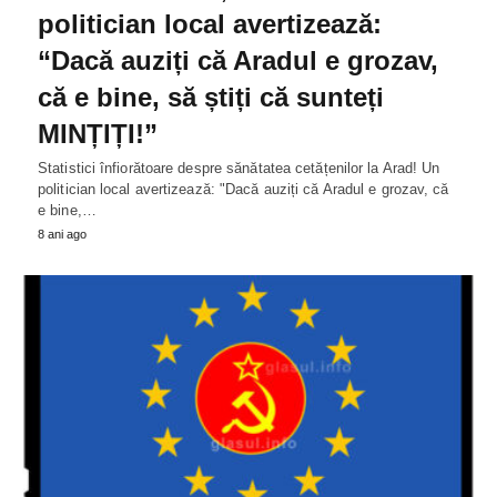
politician local avertizează:
“Dacă auziți că Aradul e grozav,
că e bine, să știți că sunteți
MINȚIȚI!”
Statistici înfiorătoare despre sănătatea cetățenilor la Arad! Un
politician local avertizează: "Dacă auziți că Aradul e grozav, că
e bine,…
8 ani ago