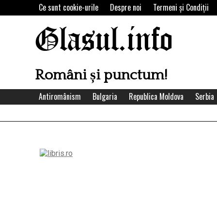
Skip
Ce sunt cookie-urile
Despre noi
Termeni şi Condiţii
to
content
Glasul.info
Români și punctum!
Antiromânism
Bulgaria
Republica Moldova
Serbia
Left
Asides