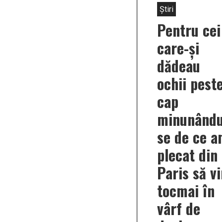
Știri
Pentru cei
care-și
dădeau
ochii pest
cap
minunându
se de ce 
plecat din
Paris să v
tocmai în
vârf de