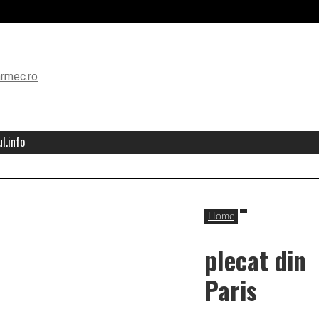
l.info
Home
plecat din
Paris