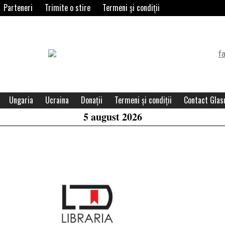
Parteneri
Trimite o stire
Termeni și condiții
Header
Widget
Area
Ungaria
Ucraina
Donații
Termeni și condiții
Contact Glasu
5 august 2026