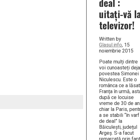
deal :
uitați-vă l
televizor!
Written by
Glasul.info
, 15
noiembrie 2015
Poate mulți dintre
voi cunoasteți deja
povestea Simonei
Niculescu. Este o
românca ce a lăsat
Franța în urmă, ast
după ce locuise
vreme de 30 de an
chiar la Paris, pent
a se stabili “în varf
de deal” la
Băiculești, județul
Argeș. S-a facut
remarcată prin fapt