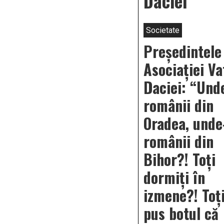
Daciei
Societate
Președintele
Asociației Va
Daciei: “Und
românii din
Oradea, unde
românii din
Bihor?! Toți
dormiți în
izmene?! Toți
pus botul că