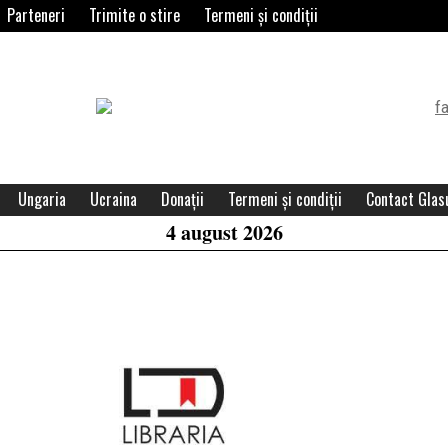
Parteneri
Trimite o stire
Termeni și condiții
Header
Widget
Area
Ungaria
Ucraina
Donații
Termeni și condiții
Contact Glasu
4 august 2026