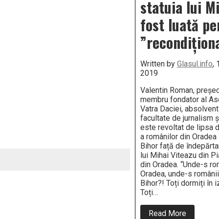
statuia lui M
fost luată pe
”recondițion
Written by
Glasul.info
,
2019
Valentin Roman, preşed
membru fondator al Aso
Vatra Daciei, absolvent
facultate de jurnalism și
este revoltat de lipsa 
a românilor din Oradea 
Bihor față de îndepărta
lui Mihai Viteazu din Pi
din Oradea. “Unde-s ro
Oradea, unde-s românii
Bihor?! Toți dormiți în
Toți…
about
Read More