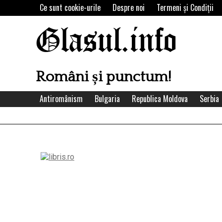
Skip
Ce sunt cookie-urile
Despre noi
Termeni şi Condiţii
to
content
Glasul.info
Români și punctum!
Antiromânism
Bulgaria
Republica Moldova
Serbia
Left
Asides