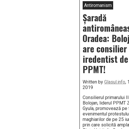
Antiromanism
Șaradă
antiromâneas
Oradea: Bolo
are consilier
iredentist de
PPMT!
Written by
Glasul.info
, 
2019
Consilierul primarului Il
Bolojan, liderul PPMT 
Gyula, promovează pe
evenimentul protestulu
maghiarilor de pe 25 i
prin care solicită ampl