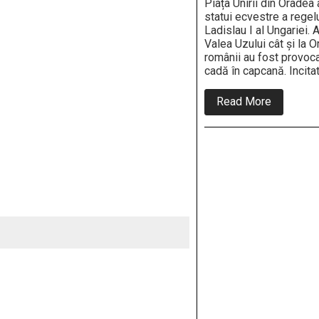
Piața Unirii din Oradea 
statui ecvestre a regel
Ladislau I al Ungariei. A
Valea Uzului cât și la O
românii au fost provoca
cadă în capcană. Incita
about
Read More
Șaradă
antiromâ
la
Oradea:
Bolojan
are
consilier
iredentist
de
la
PPMT!