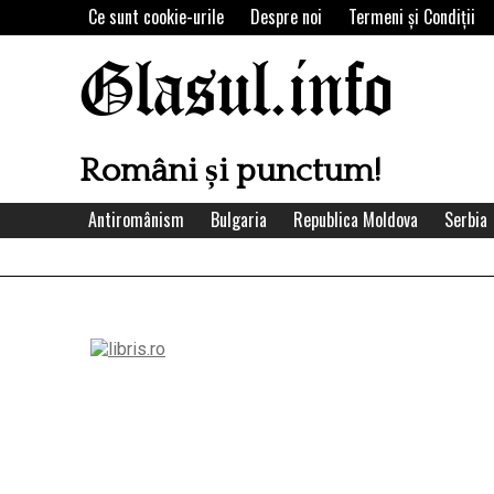
Skip
Ce sunt cookie-urile
Despre noi
Termeni şi Condiţii
to
content
Glasul.info
Români și punctum!
Antiromânism
Bulgaria
Republica Moldova
Serbia
Left
Asides