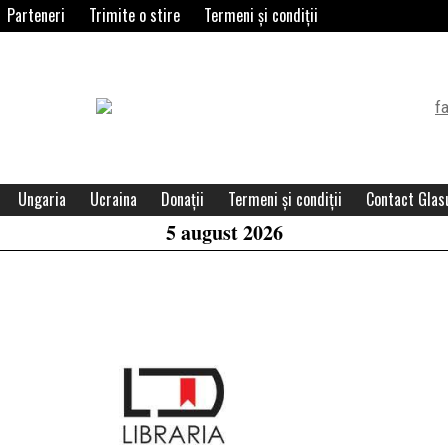
Parteneri
Trimite o stire
Termeni și condiții
Header
Widget
Area
Ungaria
Ucraina
Donații
Termeni și condiții
Contact Glasu
5 august 2026