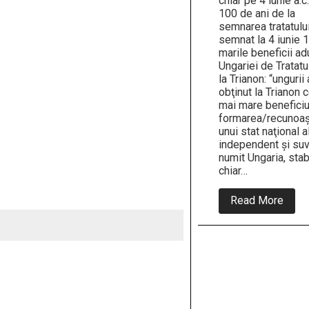
chiar pe 4 iunie a.c.
100 de ani de la
semnarea tratatulu
semnat la 4 iunie 
marile beneficii a
Ungariei de Tratatu
la Trianon: “ungurii
obţinut la Trianon c
mai mare beneficiu
formarea/recunoaş
unui stat naţional al
independent şi suv
numit Ungaria, stabi
chiar…
abou
Read More
Vasil
Lechi
“Mari
benef
adus
Ungar
de
Trata
de