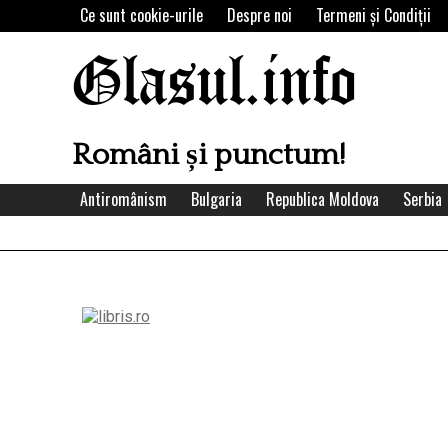
Skip
Ce sunt cookie-urile
Despre noi
Termeni şi Condiţii
to
content
Glasul.info
Români și punctum!
Antiromânism
Bulgaria
Republica Moldova
Serbia
Left
Asides