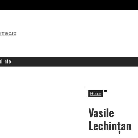
l.info
Home
Vasile
Lechințan