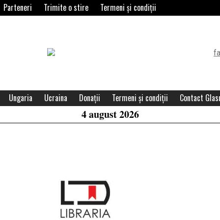
Parteneri
Trimite o stire
Termeni și condiții
Header
Widget
Area
Ungaria
Ucraina
Donații
Termeni și condiții
Contact Glasu
4 august 2026