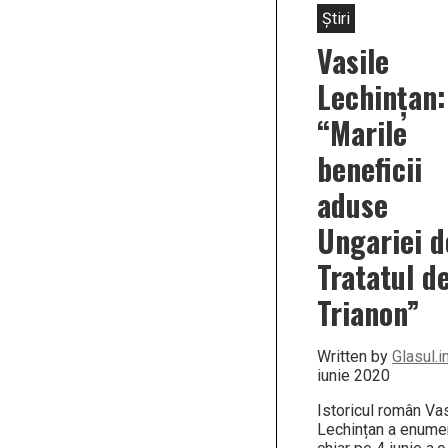
Știri
Vasile
Lechințan:
“Marile
beneficii
aduse
Ungariei d
Tratatul de
Trianon”
Written by
Glasul.i
iunie 2020
Istoricul român Va
Lechințan a enume