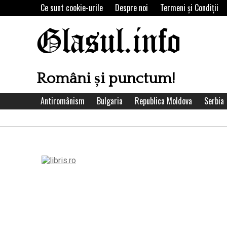
Skip
Ce sunt cookie-urile
Despre noi
Termeni şi Condiţii
to
content
Glasul.info
Români și punctum!
Antiromânism
Bulgaria
Republica Moldova
Serbia
Left
Asides