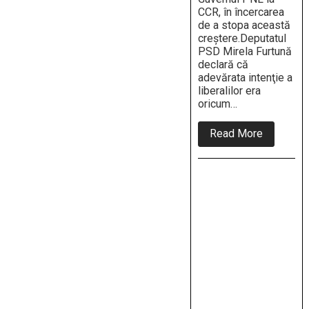
CCR, în încercarea
de a stopa această
creştere.Deputatul
PSD Mirela Furtună
declară că
adevărata intenţie a
liberalilor era
oricum…
about
Read More
Viziunea
liberală:
Pensiile
nu
vor
creşte!
Mirela
Furtună:
„Atitudin
PNL
ne
aminteşt
de
măsurile
Guvernulu