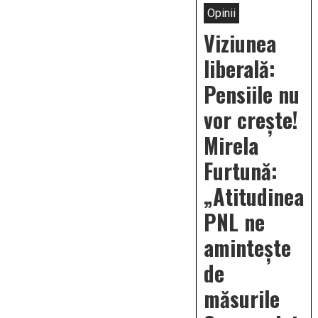
Opinii
Viziunea
liberală:
Pensiile nu
vor creşte!
Mirela
Furtună:
„Atitudinea
PNL ne
aminteşte
de
măsurile