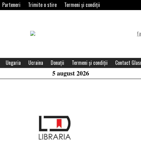
Parteneri
Trimite o stire
Termeni și condiții
Header
Widget
Area
Ungaria
Ucraina
Donații
Termeni și condiții
Contact Glasu
5 august 2026