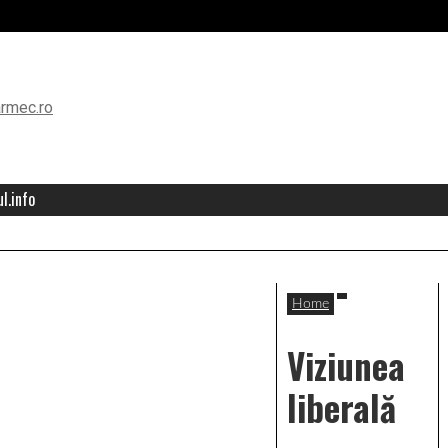
l.info
Home
Viziunea
liberală