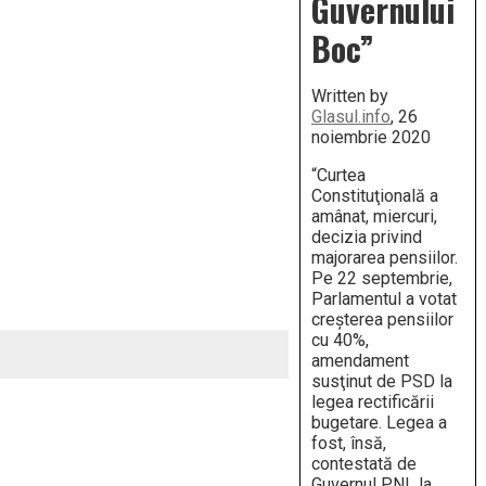
Guvernului
Boc”
Written by
Glasul.info
, 26
noiembrie 2020
“Curtea
Constituţională a
amânat, miercuri,
decizia privind
majorarea pensiilor.
Pe 22 septembrie,
Parlamentul a votat
creşterea pensiilor
cu 40%,
amendament
susţinut de PSD la
legea rectificării
bugetare. Legea a
fost, însă,
contestată de
Guvernul PNL la