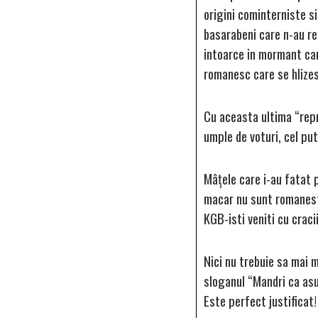
origini cominterniste si
basarabeni care n-au re
intoarce in mormant ca
romanesc care se hlizes
Cu aceasta ultima “repr
umple de voturi, cel put
Mâţele care i-au fatat p
macar nu sunt romanesti
KGB-isti veniti cu cracii
Nici nu trebuie sa mai m
sloganul “Mandri ca asu
Este perfect justificat!