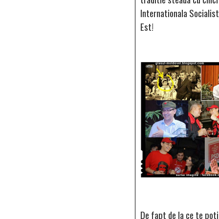
Internationala Socialis
Est!
De fapt de la ce te pot