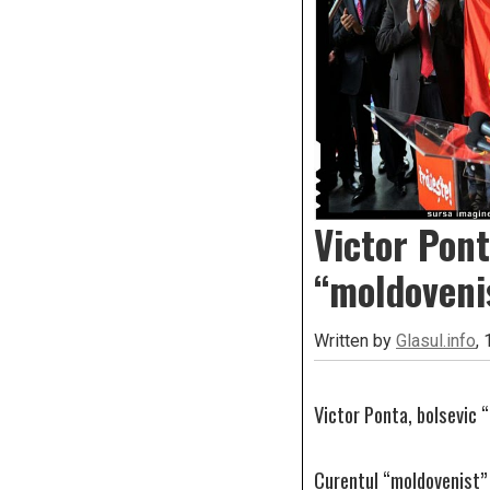
Victor Pont
“moldoveni
Written by
Glasul.info
,
Victor Ponta, bolsevic 
Curentul “moldovenist” e