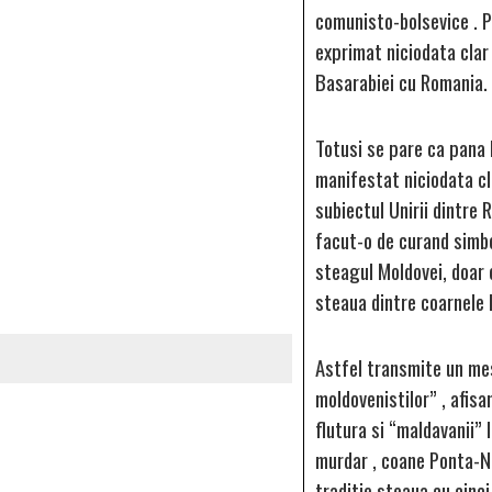
comunisto-bolsevice . P
exprimat niciodata clar
Basarabiei cu Romania.
Totusi se pare ca pana 
manifestat niciodata cl
subiectul Unirii dintre
facut-o de curand simbo
steagul Moldovei, doar 
steaua dintre coarnele b
Astfel transmite un mes
moldovenistilor” , afisa
flutura si “maldavanii” 
murdar , coane Ponta-N
traditie steaua cu cinci 