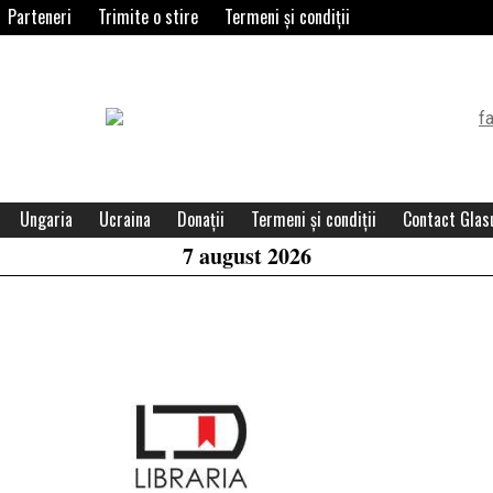
Parteneri
Trimite o stire
Termeni și condiții
Header
Widget
Area
Ungaria
Ucraina
Donații
Termeni și condiții
Contact Glasu
7 august 2026