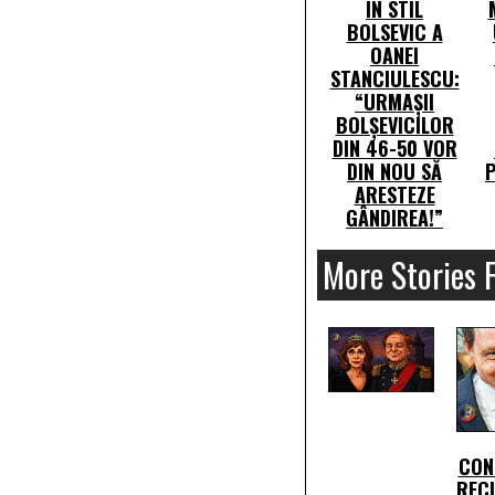
IN STIL
BOLSEVIC A
OANEI
STANCIULESCU:
“URMAȘII
BOLȘEVICILOR
DIN 46-50 VOR
DIN NOU SĂ
P
ARESTEZE
GÂNDIREA!”
More Stories 
CON
REC