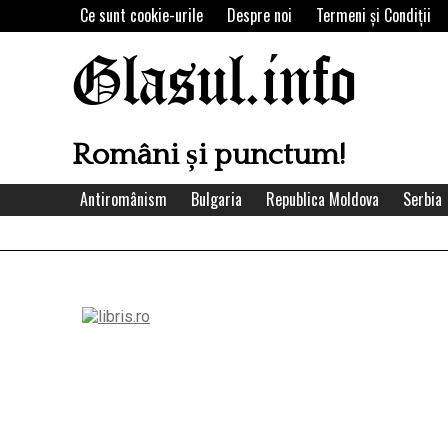
Skip
Ce sunt cookie-urile
Despre noi
Termeni şi Condiţii
to
content
Glasul.info
Români și punctum!
Antiromânism
Bulgaria
Republica Moldova
Serbia
Left
Asides