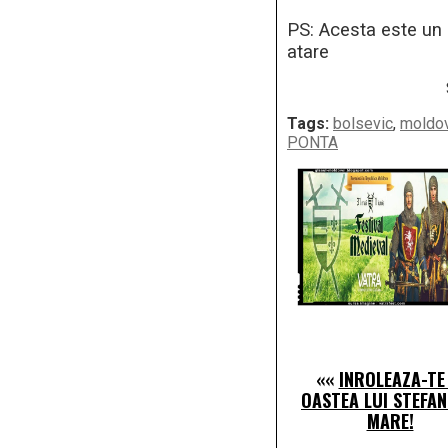
PS: Acesta este un p
atare
Tags:
bolsevic
,
moldov
PONTA
««
INROLEAZA-TE 
OASTEA LUI STEFAN
MARE!