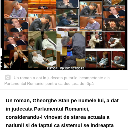
Un roman a dat in judecata putorile incompetente din
Parlamentul Romaniei pentru ca duc țara de râpă
Un roman, Gheorghe Stan pe numele lui, a dat
in judecata Parlamentul Romaniei,
considerandu-l vinovat de starea actuala a
natiunii si de faptul ca sistemul se indreapta