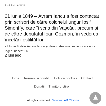
AVRAM IANCU
21 iunie 1849 – Avram Iancu a fost contactat
prin scrisori de către colonelul ungur Iosif
Simonffy, care îi scria din Vașcău, precum și
de către deputatul Ioan Gozman, în vederea
încetării ostilităților
21 Iunie 1849 – Avram Iancu și demnitatea unei națiuni care nu a
îngenuncheat La…
2 luni ago
Home
Termeni si conditii
Politica cookies
Contact
Donatii
Trimite o stire
All Rights Reserved
View Non-AMP Version