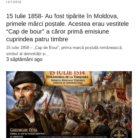
ISTORIE
15 Iulie 1858- Au fost tipărite în Moldova,
primele mărci poștale. Acestea erau vestitele
“Cap de bour” a căror primă emisiune
cuprindea patru timbre
15 iulie 1858 – „Cap de Bour”, prima marcă poștală românească,
simbol al demnității și…
3 săptămâni ago