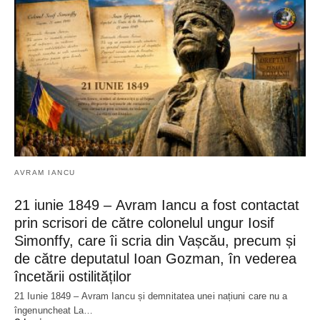
AVRAM IANCU
21 iunie 1849 – Avram Iancu a fost contactat
prin scrisori de către colonelul ungur Iosif
Simonffy, care îi scria din Vașcău, precum și
de către deputatul Ioan Gozman, în vederea
încetării ostilităților
21 Iunie 1849 – Avram Iancu și demnitatea unei națiuni care nu a
îngenuncheat La…