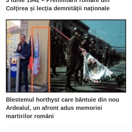
Colțirea și lecția demnității naționale
Blestemul horthyst care bântuie din nou
Ardealul, un afront adus memoriei
martirilor români