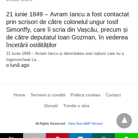
AVRAM IANCU
21 iunie 1849 – Avram Iancu a fost contactat
prin scrisori de către colonelul ungur Iosif
Simonffy, care îi scria din Vașcău, precum și
de către deputatul Ioan Gozman, în vederea
încetării ostilităților
21 Iunie 1849 – Avram Iancu și demnitatea unei națiuni care nu a
îngenuncheat La…
o lună ago
Home
Termeni si conditii
Politica cookies
Contact
Donatii
Trimite o stire
All Rights Reserved
View Non-AMP Version