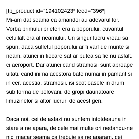
[tp_product id=”194102423″ feed=”396″]
Mi-am dat seama ca amandoi au adevarul lor.
Vorba primului prieten era a poporului, cuvantul
celuilalt era al neamului. Un singur lucru vreau sa
spun, daca sufletul poporului ar fi varf de munte si
neam, atunci in fiecare sat ar putea sa fie nu asfalt,
ci aeroport. Dar atunci cand stramosii sunt aproape
uitati, cand inima acestora bate numai in pamant si
in cer, acestia, stramosii, isi scot oasele in drum
sub forma de bolovani, de gropi daunatoare
limuzinelor si altor lucruri de acest gen.
Daca noi, cei de astazi nu suntem intotdeauna in
stare a ne apara, de cele mai multe ori nedandu-ne
nici macar seama ca trebuie sa ne aparam, cei