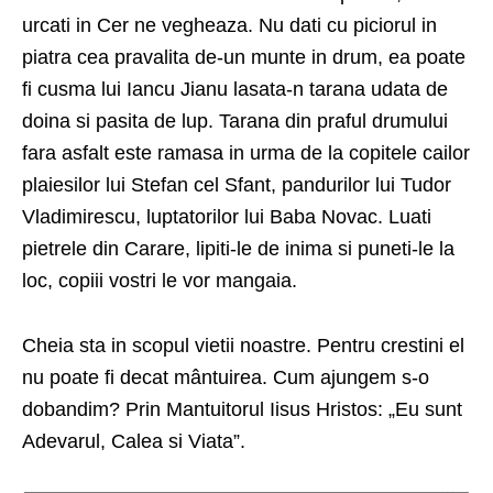
urcati in Cer ne vegheaza. Nu dati cu piciorul in
piatra cea pravalita de-un munte in drum, ea poate
fi cusma lui Iancu Jianu lasata-n tarana udata de
doina si pasita de lup. Tarana din praful drumului
fara asfalt este ramasa in urma de la copitele cailor
plaiesilor lui Stefan cel Sfant, pandurilor lui Tudor
Vladimirescu, luptatorilor lui Baba Novac. Luati
pietrele din Carare, lipiti-le de inima si puneti-le la
loc, copiii vostri le vor mangaia.
Cheia sta in scopul vietii noastre. Pentru crestini el
nu poate fi decat mântuirea. Cum ajungem s-o
dobandim? Prin Mantuitorul Iisus Hristos: „Eu sunt
Adevarul, Calea si Viata”.