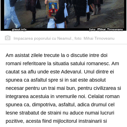
Impacarea poporului cu Neamul., foto: Mihai Tirnoveanu
Am asistat zilele trecute la o discutie intre doi
romani referitoare la situatia satului romanesc. Am
cautat sa aflu unde este Adevarul. Unul dintre ei
spunea ca asfaltul spre si in sat este absolut
necesar pentru un trai mai bun, pentru civilizarea si
integrarea acestuia in vremurile noi. Celalat roman
spunea ca, dimpotriva, asfaltul, adica drumul cel
lesne strabatut de straini nu aduce numai lucruri
pozitive, acesta fiind mijlocitorul instrai
narii si