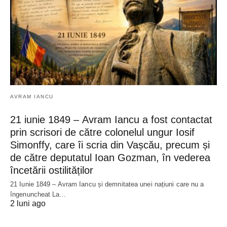
AVRAM IANCU
21 iunie 1849 – Avram Iancu a fost contactat
prin scrisori de către colonelul ungur Iosif
Simonffy, care îi scria din Vașcău, precum și
de către deputatul Ioan Gozman, în vederea
încetării ostilităților
21 Iunie 1849 – Avram Iancu și demnitatea unei națiuni care nu a
îngenuncheat La…
2 luni ago