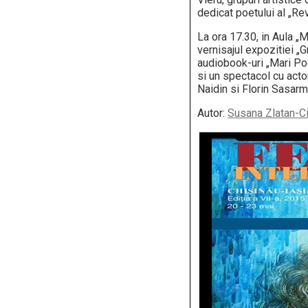
dedicat poetului al „Rev
La ora 17.30, in Aula „M
vernisajul expozitiei „G
audiobook-uri „Mari Poe
si un spectacol cu acto
Naidin si Florin Sasarm
Autor:
Susana Zlatan-C