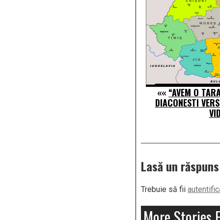
««
“AVEM O TARA
DIACONESTI VERS
VI
Lasă un răspuns
Trebuie să fii
autentific
More Stories 