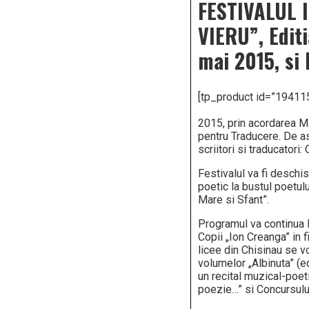
FESTIVALUL 
VIERU”, Editi
mai 2015, si 
[tp_product id=”19411
2015, prin acordarea Ma
pentru Traducere. De as
scriitori si traducatori
Festivalul va fi deschis
poetic la bustul poetul
Mare si Sfant”.
Programul va continua 
Copii „Ion Creanga” in fi
licee din Chisinau se vor
volumelor „Albinuta” (ed
un recital muzical-poeti
poezie…” si Concursului