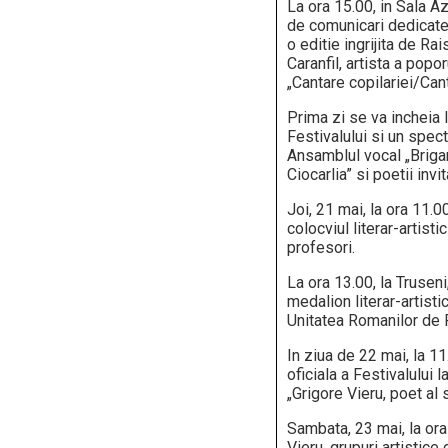
La ora 15.00, in Sala 
de comunicari dedicate c
o editie ingrijita de Ra
Caranfil, artista a popo
„Cantare copilariei/Ca
Prima zi se va incheia 
Festivalului si un spec
Ansamblul vocal „Brigan
Ciocarlia” si poetii invit
Joi, 21 mai, la ora 11.
colocviul literar-artisti
profesori.
La ora 13.00, la Truseni
medalion literar-artisti
Unitatea Romanilor de P
In ziua de 22 mai, la 1
oficiala a Festivalului l
„Grigore Vieru, poet al
Sambata, 23 mai, la ora
Vieru, grupuri artistice