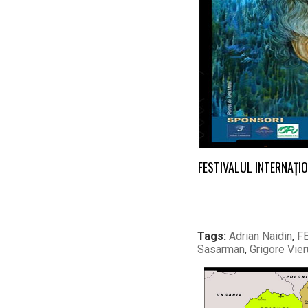
FESTIVALUL INTERNAŢIONA
Tags:
Adrian Naidin
,
F
Sasarman
,
Grigore Vier