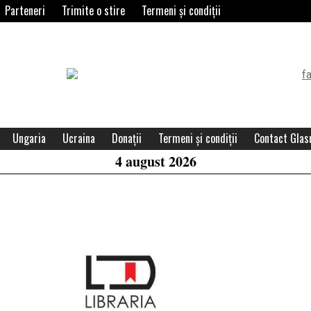
Parteneri
Trimite o stire
Termeni și condiții
Header
Widget
Area
Ungaria
Ucraina
Donații
Termeni și condiții
Contact Glasu
4 august 2026