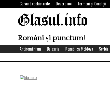
Skip
Ce sunt cookie-urile
Despre noi
Termeni şi Condiţii
to
content
Glasul.info
Români și punctum!
Antiromânism
Bulgaria
Republica Moldova
Serbia
Left
Asides