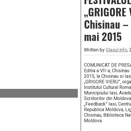
„GRIGORE VI
Chisinau – 
mai 2015
Written by
Glasul.info
,
COMUNICAT DE PRESA
Editia a VII-a, Chisina
2015, la Chisinau si Ias
„GRIGORE VIERU”, organi
Institutul Cultural Rom
Municipiului Iasi, Acad
Scriitorilor din Moldova
„Feedback” Iasi, Centrul
Republica Moldova, Liga
Chisinau, Biblioteca Nat
Moldova.