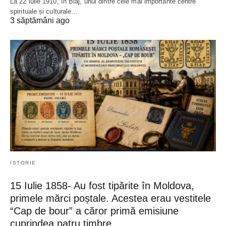
La 22 iulie 1910, în Blaj, unul dintre cele mai importante centre
spirituale și culturale…
3 săptămâni ago
ISTORIE
15 Iulie 1858- Au fost tipărite în Moldova,
primele mărci poștale. Acestea erau vestitele
“Cap de bour” a căror primă emisiune
cuprindea patru timbre