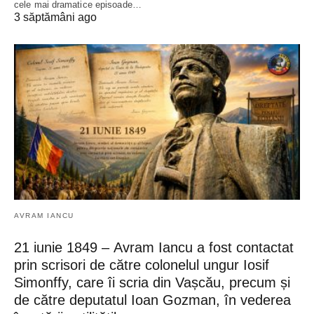
cele mai dramatice episoade…
3 săptămâni ago
AVRAM IANCU
21 iunie 1849 – Avram Iancu a fost contactat
prin scrisori de către colonelul ungur Iosif
Simonffy, care îi scria din Vașcău, precum și
de către deputatul Ioan Gozman, în vederea