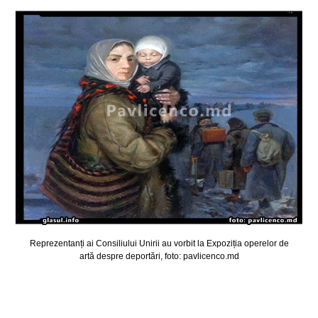
Reprezentanți ai Consiliului Unirii au vorbit la Expoziția operelor de
artă despre deportări, foto: pavlicenco.md