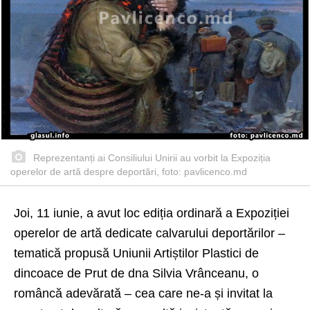
Reprezentanți ai Consiliului Unirii au vorbit la Expoziția
operelor de artă despre deportări, foto: pavlicenco.md
Joi, 11 iunie, a avut loc ediția ordinară a Expoziției
operelor de artă dedicate calvarului deportărilor –
tematică propusă Uniunii Artiștilor Plastici de
dincoace de Prut de dna Silvia Vrânceanu, o
româncă adevărată – cea care ne-a și invitat la