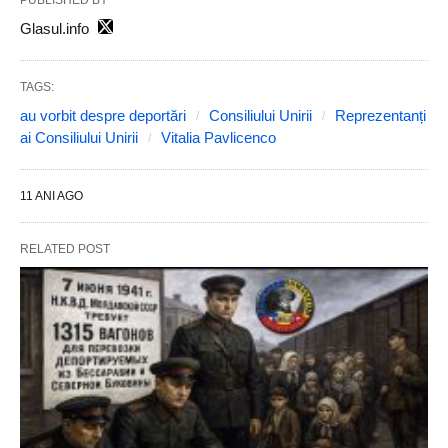
Glasul.info
TAGS:
au vorbit despre deportări
Consiliului Unirii
Reprezentanți
ai Consiliului Unirii
Vitalia Pavlicenco
11 ANI AGO
RELATED POST