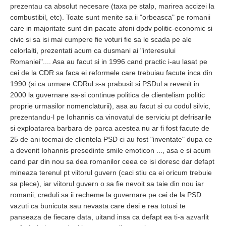
prezentau ca absolut necesare (taxa pe stalp, marirea accizei la
combustibil, etc). Toate sunt menite sa ii "orbeasca" pe romanii
care in majoritate sunt din pacate afoni dpdv politic-economic si
civic si sa isi mai cumpere fie voturi fie sa le scada pe ale
celorlalti, prezentati acum ca dusmani ai "interesului
Romaniei".... Asa au facut si in 1996 cand practic i-au lasat pe
cei de la CDR sa faca ei reformele care trebuiau facute inca din
1990 (si ca urmare CDRul s-a prabusit si PSDul a revenit in
2000 la guvernare sa-si continue politica de clientelism politic
proprie urmasilor nomenclaturii), asa au facut si cu codul silvic,
prezentandu-l pe Iohannis ca vinovatul de serviciu pt defrisarile
si exploatarea barbara de parca acestea nu ar fi fost facute de
25 de ani tocmai de clientela PSD ci au fost "inventate" dupa ce
a devenit Iohannis presedinte smile emoticon ..., asa e si acum
cand par din nou sa dea romanilor ceea ce isi doresc dar defapt
mineaza terenul pt viitorul guvern (caci stiu ca ei oricum trebuie
sa plece), iar viitorul guvern o sa fie nevoit sa taie din nou iar
romanii, creduli sa ii recheme la guvernare pe cei de la PSD
vazuti ca bunicuta sau nevasta care desi e rea totusi te
panseaza de fiecare data, uitand insa ca defapt ea ti-a azvarlit