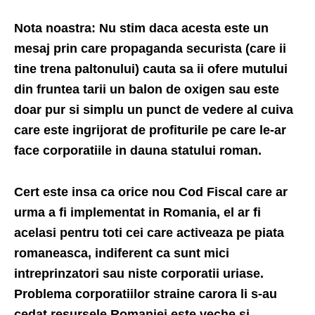
Nota noastra: Nu stim daca acesta este un
mesaj prin care propaganda securista (care ii
tine trena paltonului) cauta sa ii ofere mutului
din fruntea tarii un balon de oxigen sau este
doar pur si simplu un punct de vedere al cuiva
care este ingrijorat de profiturile pe care le-ar
face corporatiile in dauna statului roman.
Cert este insa ca orice nou Cod Fiscal care ar
urma a fi implementat in Romania, el ar fi
acelasi pentru toti cei care activeaza pe piata
romaneasca, indiferent ca sunt mici
intreprinzatori sau niste corporatii uriase.
Problema corporatiilor straine carora li s-au
cedat resursele Romaniei este veche si