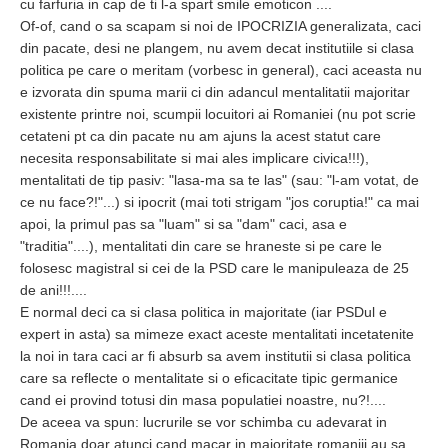
cu farfuria in cap de ti l-a spart smile emoticon ....
Of-of, cand o sa scapam si noi de IPOCRIZIA generalizata, caci
din pacate, desi ne plangem, nu avem decat institutiile si clasa
politica pe care o meritam (vorbesc in general), caci aceasta nu
e izvorata din spuma marii ci din adancul mentalitatii majoritar
existente printre noi, scumpii locuitori ai Romaniei (nu pot scrie
cetateni pt ca din pacate nu am ajuns la acest statut care
necesita responsabilitate si mai ales implicare civica!!!),
mentalitati de tip pasiv: "lasa-ma sa te las" (sau: "l-am votat, de
ce nu face?!"...) si ipocrit (mai toti strigam "jos coruptia!" ca mai
apoi, la primul pas sa "luam" si sa "dam" caci, asa e
"traditia"....), mentalitati din care se hraneste si pe care le
folosesc magistral si cei de la PSD care le manipuleaza de 25
de ani!!!....
E normal deci ca si clasa politica in majoritate (iar PSDul e
expert in asta) sa mimeze exact aceste mentalitati incetatenite
la noi in tara caci ar fi absurb sa avem institutii si clasa politica
care sa reflecte o mentalitate si o eficacitate tipic germanice
cand ei provind totusi din masa populatiei noastre, nu?!....
De aceea va spun: lucrurile se vor schimba cu adevarat in
Romania doar atunci cand macar in majoritate romaniii au sa