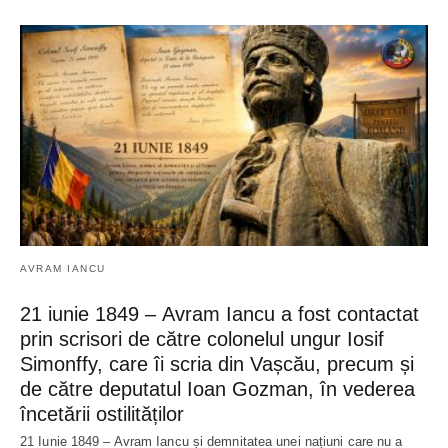
AVRAM IANCU
21 iunie 1849 – Avram Iancu a fost contactat
prin scrisori de către colonelul ungur Iosif
Simonffy, care îi scria din Vașcău, precum și
de către deputatul Ioan Gozman, în vederea
încetării ostilităților
21 Iunie 1849 – Avram Iancu și demnitatea unei națiuni care nu a