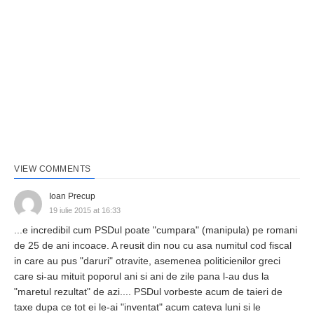
VIEW COMMENTS
Ioan Precup
19 iulie 2015 at 16:33
...e incredibil cum PSDul poate "cumpara" (manipula) pe romani
de 25 de ani incoace. A reusit din nou cu asa numitul cod fiscal
in care au pus "daruri" otravite, asemenea politicienilor greci
care si-au mituit poporul ani si ani de zile pana l-au dus la
"maretul rezultat" de azi.... PSDul vorbeste acum de taieri de
taxe dupa ce tot ei le-ai "inventat" acum cateva luni si le