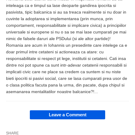
inteleaga ca e timpul sa lase deoparte gandirea ipocrita si
pasivista, tipic balcanica si au sa treaca realmente si nu doar in
cuvinte la adoptarea si implementarea (prin munca, prin
comportament, responsabilitate si implicare civica) a principiilor
universale si europene si nu o sa se mai lase cumparati pe mai
nimic de falsele daruri ale PSDului (si ale altor partide)!
Romania are acum in Iohannis un presedinte care intelege ca e
doar primul intre cetateni si actioneaza ca atare: cu
responsabilitate si respect pt lege, institutii si cetateni. Cati insa
dintre noi pot spune ca sunt intr-adevar cetatenii responsabili si
implicati civic care ne place sa credem ca suntem si nu niste
bieti ipocriti si pasivi social, care se lasa cumparati prea usor de
o clasa politica facuta pana la urma, din pacate, dupa chipul si
asemanarea mentalitatilor noastre balcanice?!...
Leave a Comment
SHARE