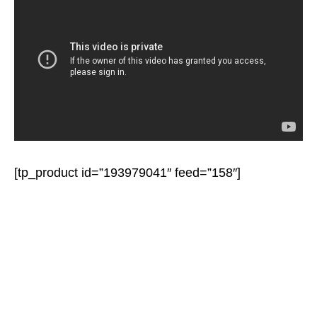
[tp_product id=”193979041″ feed=”158″]