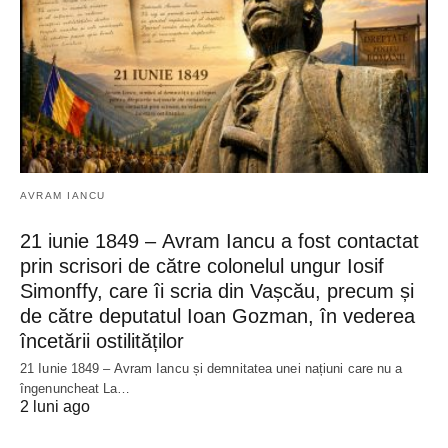
AVRAM IANCU
21 iunie 1849 – Avram Iancu a fost contactat
prin scrisori de către colonelul ungur Iosif
Simonffy, care îi scria din Vașcău, precum și
de către deputatul Ioan Gozman, în vederea
încetării ostilităților
21 Iunie 1849 – Avram Iancu și demnitatea unei națiuni care nu a
îngenuncheat La…
2 luni ago