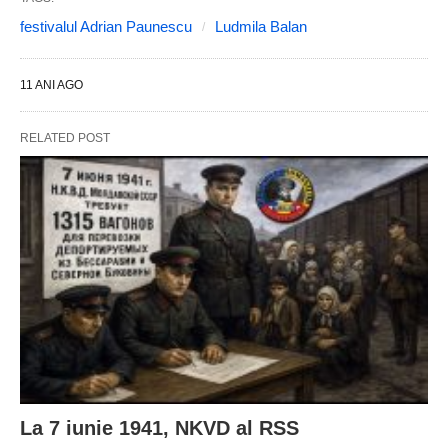
festivalul Adrian Paunescu
Ludmila Balan
11 ANI AGO
RELATED POST
La 7 iunie 1941, NKVD al RSS