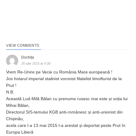
VIEW COMMENTS
Dochița
26 iulie 2015 at 4:39
Vrem Re-Unire pe Vecie cu România Mare europeană !
Jos hotarul imperial stalinist voronist filatelist timofturist de la
Prut !
N.B.
Această Lud-Milă Bălan cu prenume rusesc mai este și soția lui
Mihai Bălan,
Directorul SIS-temului KGB anti-românesc și anti-unionist din
Chișinău,
acela care l-a 13 mai 2015 l-a arestat și deportat peste Prut în
Europa Liberă